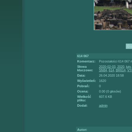
614 067
Komentarz:
Pozostałości 614 067 
Słowa
2020-02-03
,
2020
,
luty
kluczowe:
SN84
,
614
,
BR614
,
VT
Data:
26.04.2020 18:58
Wyświetleń:
1620
Pobrań:
0
Ocena:
0.00 (0 głosów)
Wielkość
607.6 KB
pliku:
Dodał:
admin
Autor: