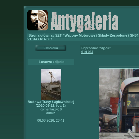
Strona główna
/
SZT / Wagony Motorowe / Składy Zespolone
/
SN84 
VT614
/ 614 067
Filmoteka
Poprzednie zdjęcie:
614 067
Losowe zdjęcie
Budowa Trasy Łagiewnickiej
(2020-03-22, fot. 1)
Komentarzy: 0
admin
06.08.2026, 23:41