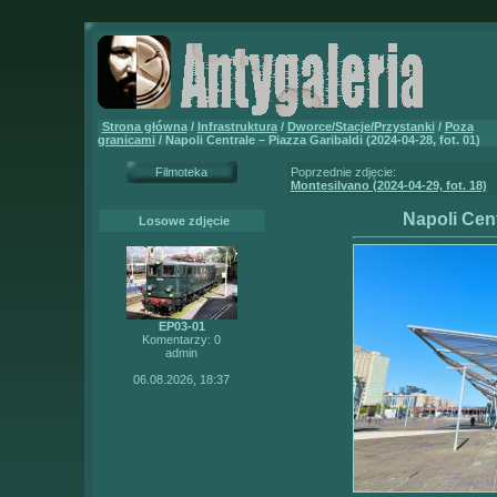
Strona główna
/
Infrastruktura
/
Dworce/Stacje/Przystanki
/
Poza
granicami
/ Napoli Centrale – Piazza Garibaldi (2024-04-28, fot. 01)
Filmoteka
Poprzednie zdjęcie:
Montesilvano (2024-04-29, fot. 18)
Napoli Cent
Losowe zdjęcie
EP03-01
Komentarzy: 0
admin
06.08.2026, 18:37