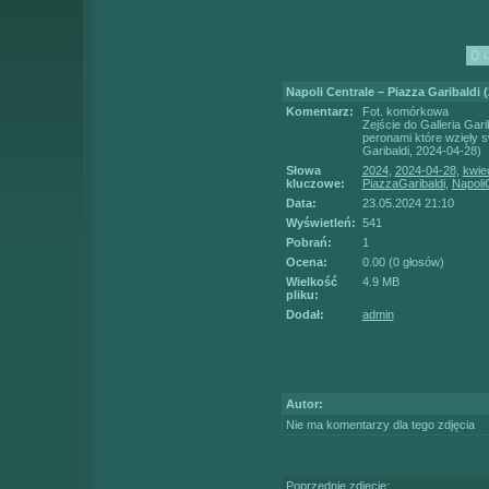
Napoli Centrale – Piazza Garibaldi (
Komentarz:
Fot. komórkowa
Zejście do Galleria Gar
peronami które wzięły s
Garibaldi, 2024-04-28)
Słowa
2024
,
2024-04-28
,
kwie
kluczowe:
PiazzaGaribaldi
,
Napoli
Data:
23.05.2024 21:10
Wyświetleń:
541
Pobrań:
1
Ocena:
0.00 (0 głosów)
Wielkość
4.9 MB
pliku:
Dodał:
admin
Autor:
Nie ma komentarzy dla tego zdjęcia
Poprzednie zdjęcie: