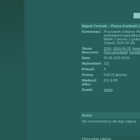
Napoli Centrale – Piazza Garibaldi (
Komentarz:
Przystanek kolejowy Pi
podmiejsko/regionalną p
Widok z peronu 1 (połud
(Napoli, 2024-04-28)
Słowa
2024
,
2024-04-28
,
kwie
kluczowe:
PiazzaGaribaldi
,
Napoli
Data:
05.06.2025 00:01
Wyświetleń:
332
Pobrań:
4
Ocena:
0.00 (0 głosów)
Wielkość
931.9 KB
pliku:
Dodał:
admin
Autor:
Nie ma komentarzy dla tego zdjęcia
Poprzednie zdjęcie: