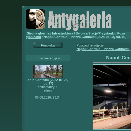
Strona główna
/
Infrastruktura
/
Dworce/Stacje/Przystanki
/
Poza
granicami
/ Napoli Centrale – Piazza Garibaldi (2024-04-28, fot. 06)
Filmoteka
Poprzednie zdjęcie:
Napoli Centrale – Piazza Garibaldi (
Napoli Cent
Losowe zdjęcie
Żnin Centrum (2022-01-26,
fot. 17)
Komentarzy: 0
admin
06.08.2026, 23:34