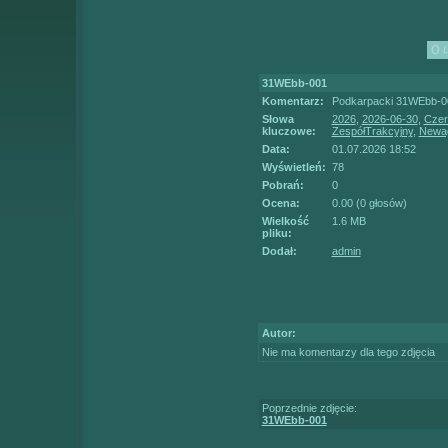
31WEbb-001
Komentarz:
Podkarpacki 31WEbb-00
Słowa
2026
,
2026-06-30
,
Czer
kluczowe:
ZespółTrakcyjny
,
Newa
Data:
01.07.2026 18:52
Wyświetleń:
78
Pobrań:
0
Ocena:
0.00 (0 głosów)
Wielkość
1.6 MB
pliku:
Dodał:
admin
Autor:
Nie ma komentarzy dla tego zdjęcia
Poprzednie zdjęcie:
31WEbb-001