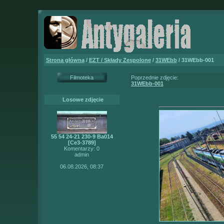
Strona główna
/
EZT / Składy Zespolone
/
31WEbb
/ 31WEbb-001
Filmoteka
Poprzednie zdjęcie:
31WEbb-001
Losowe zdjęcie
55 54 24-21 230-9 Ba014
[Ce3-3789]
Komentarzy: 0
admin
06.08.2026, 08:37