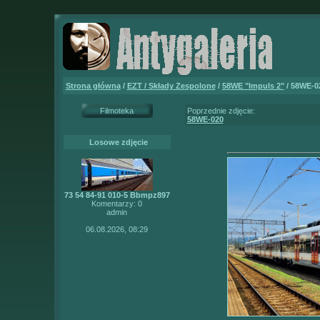
Strona główna
/
EZT / Składy Zespolone
/
58WE "Impuls 2"
/ 58WE-0
Filmoteka
Poprzednie zdjęcie:
58WE-020
Losowe zdjęcie
73 54 84-91 010-5 Bbmpz897
Komentarzy: 0
admin
06.08.2026, 08:29