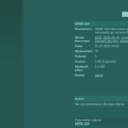
58WE-020
Komentarz:
58WE-020 kilka minut p
wprowadzi go na teren
Słowa
2026
,
2026-06-30
,
Czer
kluczowe:
ZespółTrakcyjny
,
Newa
Data:
01.07.2026 19:54
Wyświetleń:
76
Pobrań:
0
Ocena:
0.00 (0 głosów)
Wielkość
1.0 MB
pliku:
Dodał:
admin
Autor:
Nie ma komentarzy dla tego zdjęcia
Poprzednie zdjęcie:
58WE-020