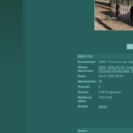
EN57-714
Komentarz:
EN57-714 rusza do odja
Słowa
2026
,
2026-06-30
,
Czer
kluczowe:
PrzewozyRegionalne
,
P
Data:
02.07.2026 00:54
Wyświetleń:
80
Pobrań:
0
Ocena:
0.00 (0 głosów)
Wielkość
792.0 KB
pliku:
Dodał:
admin
Autor: