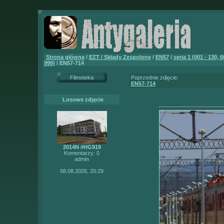
Strona główna
/
EZT / Składy Zespolone
/
EN57
/
seria 1 (001 - 130, 6
999)
/ EN57-714
Filmoteka
Poprzednie zdjęcie:
EN57-714
Losowe zdjęcie
2014N #HG919
Komentarzy: 0
admin
08.08.2026, 20:29