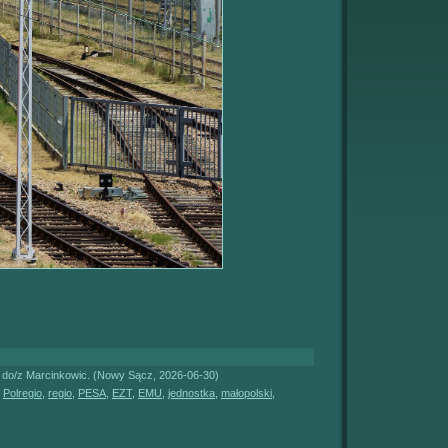
do/z Marcinkowic. (Nowy Sącz, 2026-06-30)
,
Polregio
,
regio
,
PESA
,
EZT
,
EMU
,
jednostka
,
małopolski
,