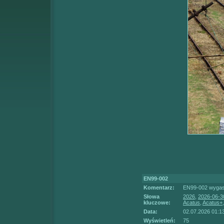
EN99-002
Komentarz:
EN99-002 wygasz
Słowa
2026
,
2026-06-3
kluczowe:
Acatus
,
Acatus+
Data:
02.07.2026 01:1
Wyświetleń:
75