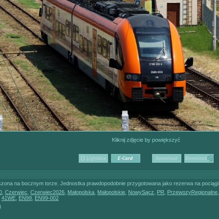
Kliknij zdjęcie by powiększyć
ona na bocznym torze. Jednostka prawdopodobnie przygotowana jako rezerwa na pociągi 
0
,
Czerwiec
,
Czerwiec2026
,
Małopolska
,
Małopolskie
,
NowySącz
,
PR
,
PrzewozyRegionalne
,
41WE
,
EN99
,
EN99-002
3