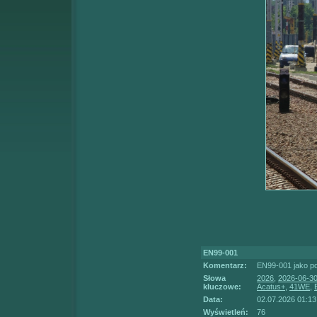
EN99-001
Komentarz:
EN99-001 jako p
Słowa
2026
,
2026-06-3
kluczowe:
Acatus+
,
41WE
,
Data:
02.07.2026 01:13
Wyświetleń:
76