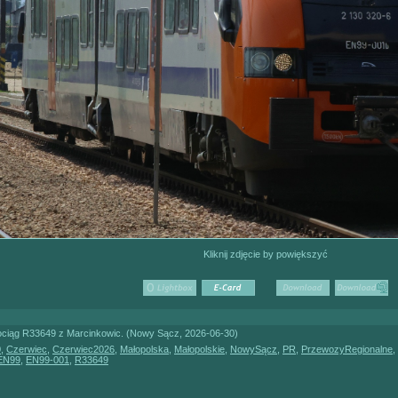
Kliknij zdjęcie by powiększyć
ociąg R33649 z Marcinkowic. (Nowy Sącz, 2026-06-30)
0
,
Czerwiec
,
Czerwiec2026
,
Małopolska
,
Małopolskie
,
NowySącz
,
PR
,
PrzewozyRegionalne
,
EN99
,
EN99-001
,
R33649