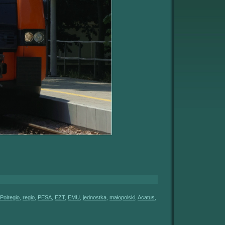
Polregio
,
regio
,
PESA
,
EZT
,
EMU
,
jednostka
,
małopolski
,
Acatus
,