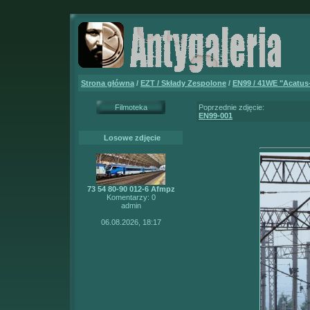
Strona główna
/
EZT / Składy Zespolone
/
EN99 / 41WE "Acatus
Filmoteka
Poprzednie zdjęcie:
EN99-001
Losowe zdjęcie
73 54 80-90 012-6 Afmpz
Komentarzy: 0
admin
06.08.2026, 18:17