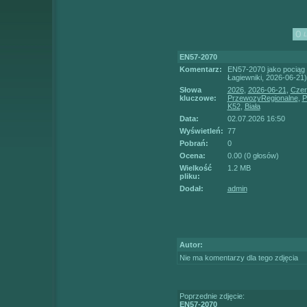
EN57-2070
Komentarz:
EN57-2070 jako pociąg 
Łagiewniki, 2026-06-21)
Słowa
2026
,
2026-06-21
,
Czer
kluczowe:
PrzewozyRegionalne
,
P
K52
,
Biała
Data:
02.07.2026 16:50
Wyświetleń:
77
Pobrań:
0
Ocena:
0.00 (0 głosów)
Wielkość
1.2 MB
pliku:
Dodał:
admin
Autor:
Nie ma komentarzy dla tego zdjęcia
Poprzednie zdjęcie:
EN57-2070