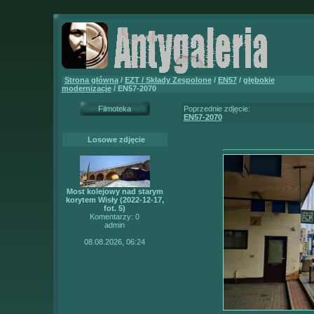
Strona główna
/
EZT / Składy Zespolone
/
EN57
/
głębokie
modernizacje
/ EN57-2070
Filmoteka
Poprzednie zdjęcie:
EN57-2070
Losowe zdjęcie
Most kolejowy nad starym
korytem Wisły (2022-12-17,
fot. 5)
Komentarzy: 0
admin
08.08.2026, 06:24