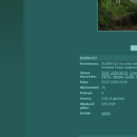
EU200-017
Komentarz:
EU200-017 na czele skł
tunelami Trasy Łagiewni
Słowa
2026
,
2026-06-21
,
Czer
kluczowe:
PKPIC
,
Newag
,
Griffin
,
Data:
02.07.2026 16:50
Wyświetleń:
76
Pobrań:
0
Ocena:
0.00 (0 głosów)
Wielkość
925.0 KB
pliku:
Dodał:
admin