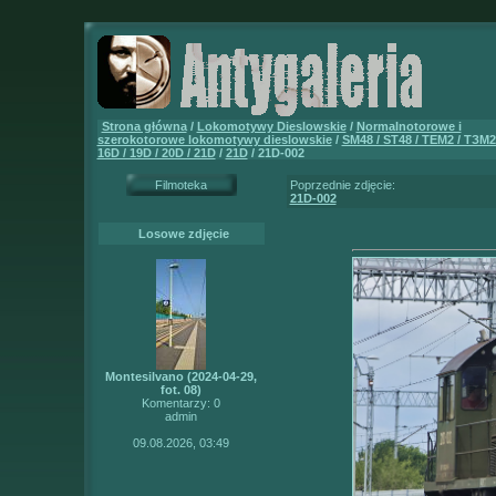
Strona główna
/
Lokomotywy Dieslowskie
/
Normalnotorowe i
szerokotorowe lokomotywy dieslowskie
/
SM48 / ST48 / TEM2 / ТЗМ2Б
16D / 19D / 20D / 21D
/
21D
/ 21D-002
Filmoteka
Poprzednie zdjęcie:
21D-002
Losowe zdjęcie
Montesilvano (2024-04-29,
fot. 08)
Komentarzy: 0
admin
09.08.2026, 03:49