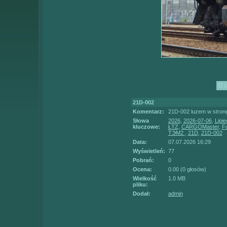
21D-002
Komentarz:
21D-002 luzem w stronę
Słowa
2026
,
2026-07-06
,
Lipie
kluczowe:
ŁTZ
,
CARGOMaster
,
Fo
TЭM2
,
21D
,
21D-002
Data:
07.07.2026 16:29
Wyświetleń:
77
Pobrań:
0
Ocena:
0.00 (0 głosów)
Wielkość
1.0 MB
pliku:
Dodał:
admin