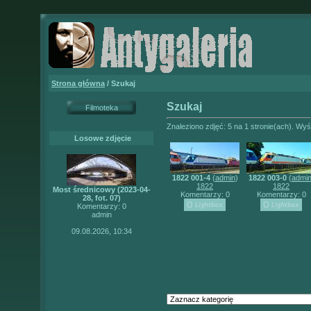
Strona główna
/ Szukaj
Szukaj
Filmoteka
Znaleziono zdjęć: 5 na 1 stronie(ach). Wyśw
Losowe zdjęcie
1822 001-4
(
admin
)
1822 003-0
(
admi
1822
1822
Most średnicowy (2023-04-
Komentarzy: 0
Komentarzy: 0
28, fot. 07)
Komentarzy: 0
admin
09.08.2026, 10:34