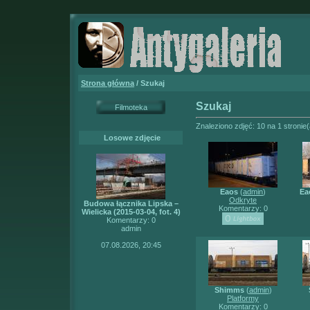
Strona główna
/ Szukaj
Szukaj
Filmoteka
Znaleziono zdjęć: 10 na 1 stronie
Losowe zdjęcie
Eaos
(
admin
)
Ea
Odkryte
Budowa łącznika Lipska –
Komentarzy: 0
Wielicka (2015-03-04, fot. 4)
Komentarzy: 0
admin
07.08.2026, 20:45
Shimms
(
admin
)
Platformy
Komentarzy: 0