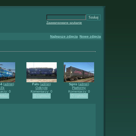
Zaawansowane szukanie
Najlepsze zdjęcia
Nowe zdjęcia
44
(
admin
)
Fals
(
admin
)
Sgns
(
admin
)
1Ek
Odkryte
Platformy
arzy: 0
Komentarzy: 0
Komentarzy: 0