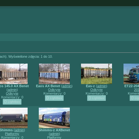
(ach). Wyświetlone zdjęcia: 1 do 10.
os 145.0 AX Benet
Eaos AX Benet
(
admin
)
Eas-z
(
admin
)
ET22-20
(
admin
)
Odkryte
Odkryte
20
Odkryte
Komentarzy: 0
Komentarzy: 0
Koment
Komentarzy: 0
Shimms
(
admin
)
Shimms-z AXBenet
Platformy
(
admin
)
Komentarzy: 0
Platformy