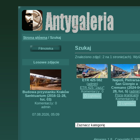
Strona główna
/ Szukaj
Szukaj
Filmoteka
Znaleziono zdjęć: 2 na 1 stronie(ach). Wyśw
Losowe zdjęcie
ETR 425 082
Napoli, Pietrarsa
(
admin
)
San Giorgio a
ETR 425 "Jazz"
Cremano (2024-0
Komentarzy: 0
28, fot. 5)
(
admin
Budowa przystanku Kraków
Poza granicami
Sanktuarium (2016-11-28,
Komentarzy: 0
fot. 03)
Komentarzy: 0
admin
07.08.2026, 05:09
4images 1.8 Copyright © 200