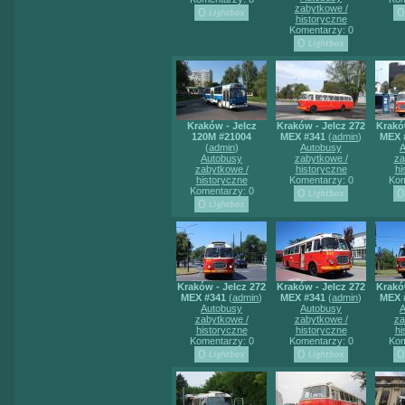
zabytkowe /
historyczne
Komentarzy: 0
Kraków - Jelcz
Kraków - Jelcz 272
Krakó
120M #21004
MEX #341
(
admin
)
MEX 
(
admin
)
Autobusy
A
Autobusy
zabytkowe /
za
zabytkowe /
historyczne
hi
historyczne
Komentarzy: 0
Kom
Komentarzy: 0
Kraków - Jelcz 272
Kraków - Jelcz 272
Krakó
MEX #341
(
admin
)
MEX #341
(
admin
)
MEX 
Autobusy
Autobusy
A
zabytkowe /
zabytkowe /
za
historyczne
historyczne
hi
Komentarzy: 0
Komentarzy: 0
Kom