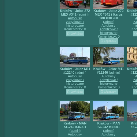
Kraków - Jelcz 272
Kraków - Jelcz 272
Krakó
MEX #341
(
admin
)
MEX #341 i Ikarus
#12
Autobusy
280 #DK260
A
zabytkowe /
(
admin
)
za
historyczne
Autobusy
hi
Komentarzy: 0
zabytkowe /
Kom
historyczne
Komentarzy: 0
Kraków - Jelcz M11
Kraków - Jelcz M11
Krakó
#12240
(
admin
)
#12240
(
admin
)
#12
Autobusy
Autobusy
A
zabytkowe /
zabytkowe /
za
historyczne
historyczne
hi
Komentarzy: 0
Komentarzy: 0
Kom
Kraków - MAN
Kraków - MAN
Kra
SG242 #36001
SG242 #36001
SG2
(
admin
)
(
admin
)
Autobusy
Autobusy
A