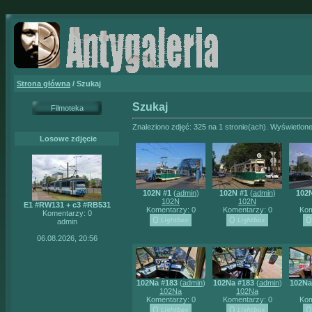
Strona główna
/ Szukaj
Szukaj
Filmoteka
Znaleziono zdjęć: 325 na 1 stronie(ach). Wyświetlone
Losowe zdjęcie
102N #1
(
admin
)
102N #1
(
admin
)
102N
102N
102N
E1 #RW131 + c3 #RB531
Komentarzy: 0
Komentarzy: 0
Kom
Komentarzy: 0
admin
06.08.2026, 20:56
102Na #183
(
admin
)
102Na #183
(
admin
)
102Na
102Na
102Na
Komentarzy: 0
Komentarzy: 0
Kom