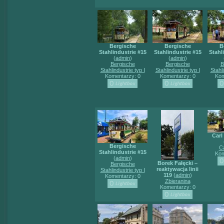
Bergische
Bergische
B
Stahlindustrie #15
Stahlindustrie #15
Stahl
(
admin
)
(
admin
)
Bergische
Bergische
B
Stahlindustrie typ I
Stahlindustrie typ I
Stahli
Komentarzy: 0
Komentarzy: 0
Kom
Carl
Bergische
C
Stahlindustrie #15
Kom
(
admin
)
Borek Fałęcki –
Bergische
reaktywacja linii
Stahlindustrie typ I
119
(
admin
)
Komentarzy: 0
Zbieranina
Komentarzy: 0