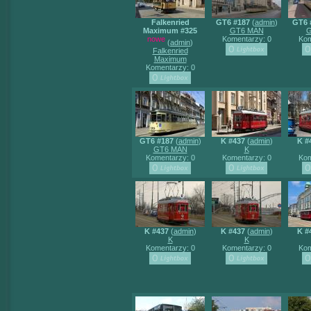
Falkenried
GT6 #187
(
admin
)
GT6 
Maximum #325
GT6 MAN
G
nowe
Komentarzy: 0
Kom
(
admin
)
Falkenried
Maximum
Komentarzy: 0
GT6 #187
(
admin
)
K #437
(
admin
)
K #
GT6 MAN
K
Komentarzy: 0
Komentarzy: 0
Kom
K #437
(
admin
)
K #437
(
admin
)
K #
K
K
Komentarzy: 0
Komentarzy: 0
Kom