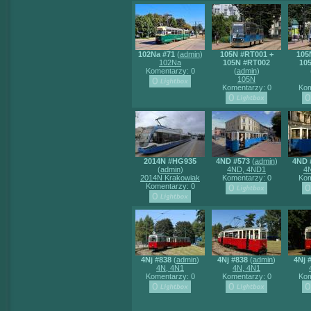
102Na #71
(
admin
)
105N #RT001 +
105
102Na
105N #RT002
10
Komentarzy: 0
(
admin
)
105N
Komentarzy: 0
Kom
2014N #HG935
4ND #573
(
admin
)
4ND 
(
admin
)
4ND, 4ND1
4
2014N Krakowiak
Komentarzy: 0
Kom
Komentarzy: 0
4Nj #838
(
admin
)
4Nj #838
(
admin
)
4Nj 
4N, 4N1
4N, 4N1
Komentarzy: 0
Komentarzy: 0
Kom