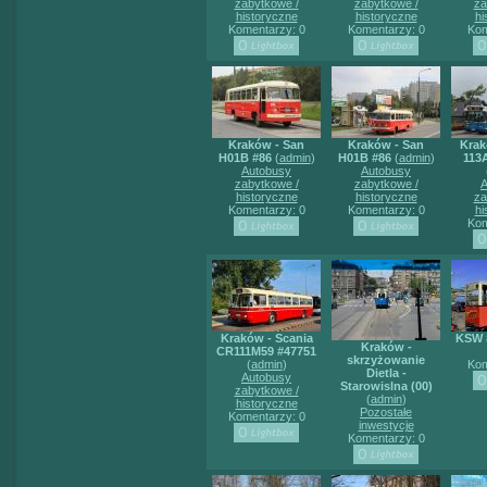
zabytkowe /
zabytkowe /
za
historyczne
historyczne
hi
Komentarzy: 0
Komentarzy: 0
Kom
Kraków - San
Kraków - San
Krak
H01B #86
(
admin
)
H01B #86
(
admin
)
113
Autobusy
Autobusy
zabytkowe /
zabytkowe /
A
historyczne
historyczne
za
Komentarzy: 0
Komentarzy: 0
hi
Kom
Kraków - Scania
KSW 
Kraków -
CR111M59 #47751
skrzyżowanie
(
admin
)
Kom
Dietla -
Autobusy
Starowislna (00)
zabytkowe /
(
admin
)
historyczne
Pozostałe
Komentarzy: 0
inwestycje
Komentarzy: 0