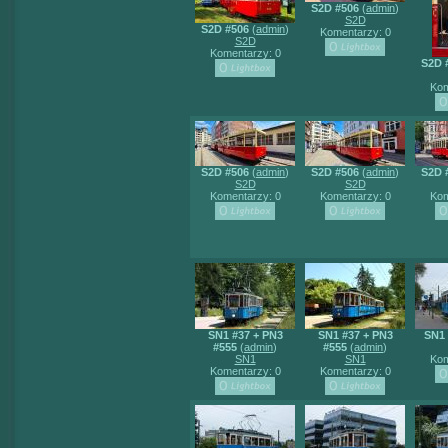
S2D #506
(
admin
)
S2D
S2D #506
(
admin
)
Komentarzy: 0
S2D
Komentarzy: 0
S2D 
Kom
S2D #506
(
admin
)
S2D #506
(
admin
)
S2D 
S2D
S2D
Komentarzy: 0
Komentarzy: 0
Kom
SN1 #37 + PN3
SN1 #37 + PN3
SN1 
#555
(
admin
)
#555
(
admin
)
SN1
SN1
Kom
Komentarzy: 0
Komentarzy: 0