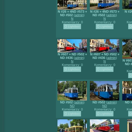
N #26 + 4ND #573 +
N #26 + 4ND #573 +
N #2
ND #502
(
admin
)
ND #502
(
admin
)
N
N
Komentarzy: 0
Komentarzy: 0
Kom
N #607 + ND #502 +
N #607 + ND #502 +
ND #436
(
admin
)
ND #436
(
admin
)
N #60
N
N
ND 
Komentarzy: 0
Komentarzy: 0
Kom
ND #502
(
admin
)
ND #502
(
admin
)
ND 
ND
ND
Komentarzy: 0
Komentarzy: 0
Kom