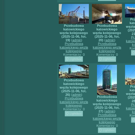
Pr
kat
Przebudowa
Przebudowa
węzła
katowickiego
katowickiego
(2025
węzła kolejowego
węzła kolejowego
21
(2025-11-06, fot.
(2025-11-06, fot.
Pr
19)
(
admin
)
20)
(
admin
)
katow
Przebudowa
Przebudowa
k
katowickiego węzła
katowickiego węzła
Kom
kolejowego
kolejowego
Komentarzy: 0
Komentarzy: 0
Przebudowa
katowickiego
Pr
węzła kolejowego
kat
(2025-11-06, fot.
węzła
26)
(
admin
)
Przebudowa
(2025
Przebudowa
katowickiego
28
katowickiego węzła
węzła kolejowego
Pr
kolejowego
(2025-11-06, fot.
katow
Komentarzy: 0
27)
(
admin
)
k
Przebudowa
Kom
katowickiego węzła
kolejowego
Komentarzy: 0