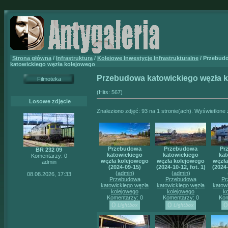
Strona główna
/
Infrastruktura
/
Kolejowe Inwestycje Infrastrukturalne
/ Przebud
katowickiego węzła kolejowego
Przebudowa katowickiego węzła 
Filmoteka
(Hits: 567)
Losowe zdjęcie
Znaleziono zdjęć: 93 na 1 stronie(ach). Wyświetlone z
Przebudowa
Przebudowa
Pr
BR 232 09
katowickiego
katowickiego
kat
Komentarzy: 0
węzła kolejowego
węzła kolejowego
węzła
admin
(2024-09-15)
(2024-10-12, fot. 1)
(2024-
(
admin
)
(
admin
)
08.08.2026, 17:33
Przebudowa
Przebudowa
Pr
katowickiego węzła
katowickiego węzła
katow
kolejowego
kolejowego
k
Komentarzy: 0
Komentarzy: 0
Kom