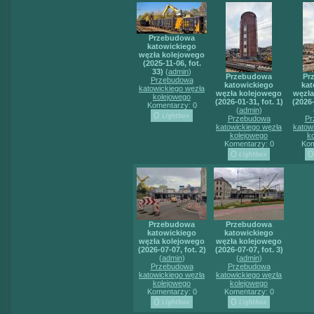
Przebudowa
katowickiego
węzła kolejowego
(2025-11-06, fot.
33)
(
admin
)
Przebudowa
Pr
Przebudowa
katowickiego
kat
katowickiego węzła
węzła kolejowego
węzła
kolejowego
(2026-01-31, fot. 1)
(2026-
Komentarzy: 0
(
admin
)
Przebudowa
Pr
katowickiego węzła
katow
kolejowego
k
Komentarzy: 0
Kom
Przebudowa
Przebudowa
katowickiego
katowickiego
węzła kolejowego
węzła kolejowego
(2026-07-07, fot. 2)
(2026-07-07, fot. 3)
(
admin
)
(
admin
)
Przebudowa
Przebudowa
katowickiego węzła
katowickiego węzła
kolejowego
kolejowego
Komentarzy: 0
Komentarzy: 0