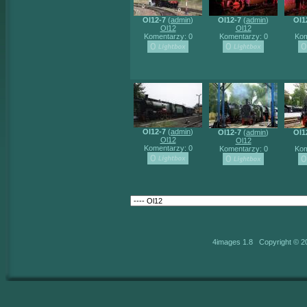
Ol12-7
(
admin
)
Ol12-7
(
admin
)
Ol1
Ol12
Ol12
Komentarzy: 0
Komentarzy: 0
Kom
Ol12-7
(
admin
)
Ol12-7
(
admin
)
Ol1
Ol12
Ol12
Komentarzy: 0
Komentarzy: 0
Kom
4images 1.8 Copyright © 2