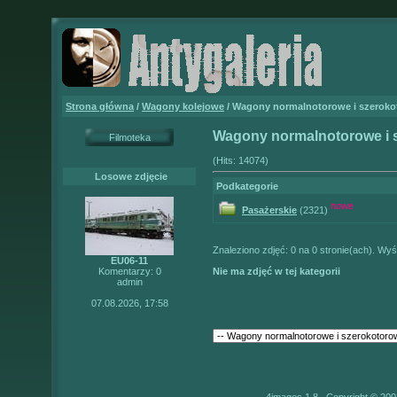
Strona główna
/
Wagony kolejowe
/ Wagony normalnotorowe i szerok
Wagony normalnotorowe i 
Filmoteka
(Hits: 14074)
Losowe zdjęcie
Podkategorie
nowe
Pasażerskie
(2321)
Znaleziono zdjęć: 0 na 0 stronie(ach). Wyśw
EU06-11
Komentarzy: 0
Nie ma zdjęć w tej kategorii
admin
07.08.2026, 17:58