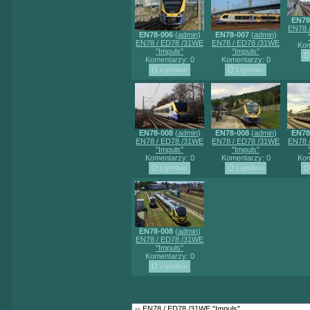
EN78
EN78 
EN78-006
(
admin
)
EN78-007
(
admin
)
EN78 / ED78 /31WE
EN78 / ED78 /31WE
Kom
"Impuls"
"Impuls"
Komentarzy: 0
Komentarzy: 0
EN78-008
(
admin
)
EN78-008
(
admin
)
EN78
EN78 / ED78 /31WE
EN78 / ED78 /31WE
EN78 
"Impuls"
"Impuls"
Komentarzy: 0
Komentarzy: 0
Kom
EN78-008
(
admin
)
EN78 / ED78 /31WE
"Impuls"
Komentarzy: 0