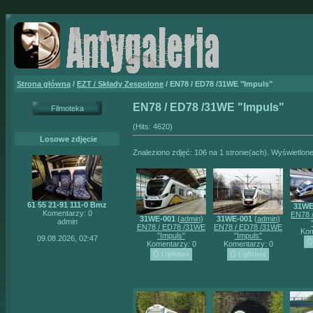
Strona główna
/
EZT / Składy Zespolone
/ EN78 / ED78 /31WE "Impuls"
EN78 / ED78 /31WE "Impuls"
Filmoteka
(Hits: 4620)
Losowe zdjęcie
Znaleziono zdjęć: 106 na 1 stronie(ach). Wyświetlone
61 55 21-91 111-0 Bmz
31WE
Komentarzy: 0
EN78 
31WE-001
(
admin
)
31WE-001
(
admin
)
admin
EN78 / ED78 /31WE
EN78 / ED78 /31WE
Kom
"Impuls"
"Impuls"
09.08.2026, 02:47
Komentarzy: 0
Komentarzy: 0