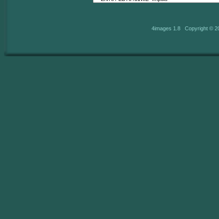
4images 1.8 Copyright © 2