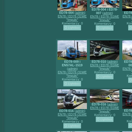
ED78-004 i ED78-
ED78-004
(
admin
)
ED78
007
(
admin
)
EN78 / ED78 /31WE
EN78 
EN78 / ED78 /31WE
"Impuls"
"Impuls"
Komentarzy: 0
Kom
Komentarzy: 0
ED78-009 i
ED78-010
(
admin
)
ED78
EN57AL-1519
EN78 / ED78 /31WE
00
(
admin
)
"Impuls"
EN78 
EN78 / ED78 /31WE
Komentarzy: 0
"Impuls"
Kom
Komentarzy: 0
ED78-016
(
admin
)
EN78 / ED78 /31WE
ED78
ED78-016
(
admin
)
"Impuls"
EN78 
EN78 / ED78 /31WE
Komentarzy: 0
"Impuls"
Kom
Komentarzy: 0