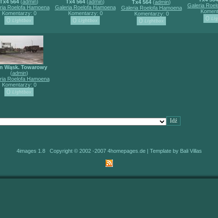
Tx4 564
(
admin
)
Tx4 564
(
admin
)
Tx4 564
(
admin
)
Galeria Roe
ria Roelofa Hamoena
Galeria Roelofa Hamoena
Galeria Roelofa Hamoena
Koment
Komentarzy: 0
Komentarzy: 0
Komentarzy: 0
n Wąsk. Towarowy
(
admin
)
ria Roelofa Hamoena
Komentarzy: 0
4images 1.8 Copyright © 2002 -2007
4homepages.de
| Template by
Bali Villas