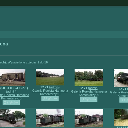
oena
(ach). Wyświetlone zdjęcia: 1 do 16.
T2 71
(
admin
)
(50 51 00-24 122-1)
T2 71
(
admin
)
T2 71
Galeria Roelofa Hamoena
(
admin
)
Galeria Roelofa Hamoena
Galeria Roe
Komentarzy: 0
ria Roelofa Hamoena
Komentarzy: 0
Koment
Komentarzy: 0
Tx4 564