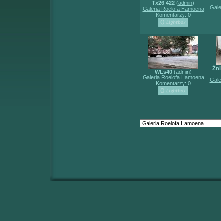
Tx26 422
(
admin
)
Gale
Galeria Roelofa Hamoena
Komentarzy: 0
Żni
WLs40
(
admin
)
Galeria Roelofa Hamoena
Gale
Komentarzy: 0