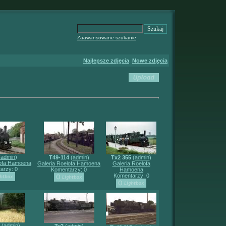
Zaawansowane szukanie
Najlepsze zdjęcia
Nowe zdjęcia
(
admin
)
T49-114
(
admin
)
Tx2 355
(
admin
)
lofa Hamoena
Galeria Roelofa Hamoena
Galeria Roelofa
arzy: 0
Komentarzy: 0
Hamoena
Komentarzy: 0
(
admin
)