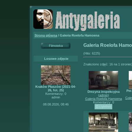
Strona główna
/ Galeria Roelofa Hamoena
Galeria Roelofa Ham
Filmoteka
(Hits: 6225)
Losowe zdjęcie
Znaleziono zdjęć: 16 na 1 stronie
Kraków Płaszów (2021-04-
26, fot. 25)
Pm 
Drezyna inspekcyjna
Komentarzy: 0
(
admin
)
admin
Gale
Galeria Roelofa Hamoena
Komentarzy: 0
08.08.2026, 08:46