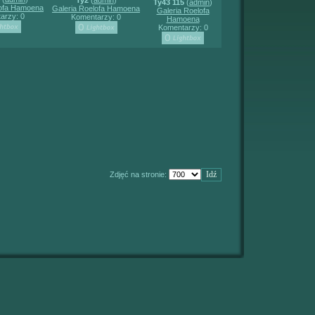
Ty2
(
admin
)
Ty43 115
(
admin
)
lofa Hamoena
Galeria Roelofa Hamoena
Galeria Roelofa
arzy: 0
Komentarzy: 0
Hamoena
Komentarzy: 0
Zdjęć na stronie: