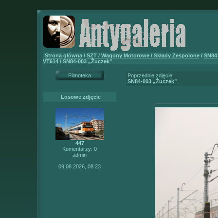
Strona główna
/
SZT / Wagony Motorowe / Składy Zespolone
/
SN84 
VT614
/ SN84-003 „Żuczek”
Filmoteka
Poprzednie zdjęcie:
SN84-003 „Żuczek”
Losowe zdjęcie
447
Komentarzy: 0
admin
09.08.2026, 08:23