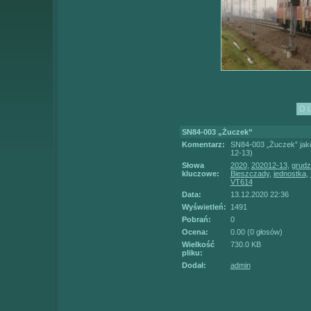
SN84-003 „Żuczek”
Komentarz:
SN84-003 „Żuczek” jak
12-13)
Słowa
2020
,
202012-13
,
grudz
kluczowe:
Bieszczady
,
jednostka
,
VT614
Data:
13.12.2020 22:36
Wyświetleń:
1491
Pobrań:
0
Ocena:
0.00 (0 głosów)
Wielkość
730.0 KB
pliku:
Dodał:
admin