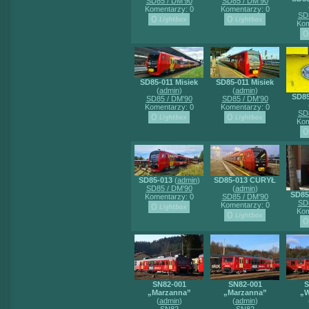
SD85 / DM'90
SD85 / DM'90
Komentarzy: 0
Komentarzy: 0
SD
Kom
SD85-011 Misiek
SD85-011 Misiek
(
admin
)
(
admin
)
SD85
SD85 / DM'90
SD85 / DM'90
Komentarzy: 0
Komentarzy: 0
SD
Kom
SD85-013
(
admin
)
SD85-013 CURYŁ
SD85 / DM'90
(
admin
)
SD85
Komentarzy: 0
SD85 / DM'90
SD
Komentarzy: 0
Kom
SN82-001
SN82-001
S
„Marzanna”
„Marzanna”
„W
(
admin
)
(
admin
)