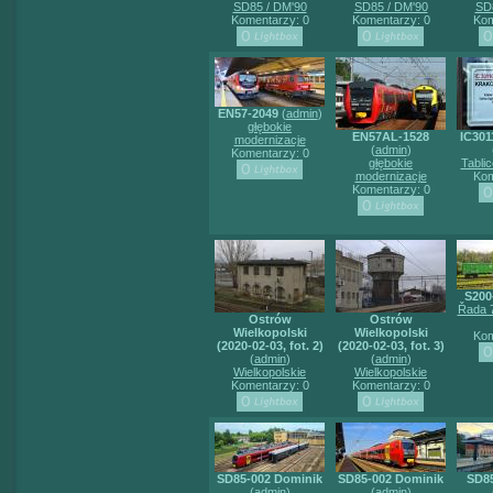
SD85 / DM'90
SD85 / DM'90
SD
Komentarzy: 0
Komentarzy: 0
Kom
EN57-2049
(
admin
)
głębokie
EN57AL-1528
IC301
modernizacje
(
admin
)
Komentarzy: 0
głębokie
Tabli
modernizacje
Kom
Komentarzy: 0
S200
Řada 7
Ostrów
Ostrów
Wielkopolski
Wielkopolski
Kom
(2020-02-03, fot. 2)
(2020-02-03, fot. 3)
(
admin
)
(
admin
)
Wielkopolskie
Wielkopolskie
Komentarzy: 0
Komentarzy: 0
SD85-002 Dominik
SD85-002 Dominik
SD85
(
admin
)
(
admin
)