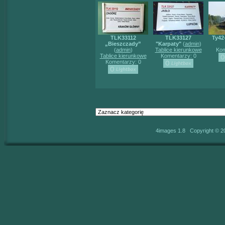
TLK33112
TLK33127
Ty42
„Bieszczady”
"Karpaty"
(
admin
)
(
admin
)
Tablice kierunkowe
Kom
Tablice kierunkowe
Komentarzy: 0
Komentarzy: 0
4images 1.8 Copyright © 2