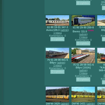
res
Kom
61 80 19-91 347-3
75 51
61 80 29-90 250-8
Avmz109.3
(
admin
)
B8
nowe
Bwmz 111.5
1 klasa
(
admin
)
Komentarzy: 0
Kom
2 klasa
Komentarzy: 0
75 51 28-08 001-6
B8pv
(
admin
)
75 51 28-08 001-6
8
2 klasa
B8pv [102A]
"KA
Komentarzy: 0
(
admin
)
569-
2 klasa
Komentarzy: 0
Ř
Kom
DM’90 3429
(
admin
)
DM’90 3431
(
admin
)
DM’90