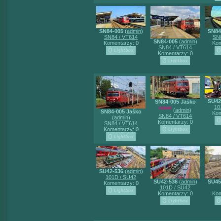
SN84-005
(
admin
)
SN84
SN84 / VT614
SN8
SN84-005
(
admin
)
Komentarzy: 0
Kom
SN84 / VT614
Komentarzy: 0
SU42
SN84-005 Jaśko
10
nowe
(
admin
)
SN84-005 Jaśko
Kom
SN84 / VT614
(
admin
)
Komentarzy: 0
SN84 / VT614
Komentarzy: 0
SU42-536
(
admin
)
101D / SU42
SU42-536
(
admin
)
SU45
Komentarzy: 0
101D / SU42
Komentarzy: 0
Kom