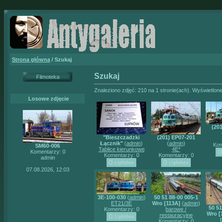
Strona główna
/ Szukaj
Szukaj
Filmoteka
Znaleziono zdjęć: 210 na 1 stronie(ach). Wyświetlone
Losowe zdjęcie
(20
"Bieszczadzki
(201) EP07-201
Łącznik"
(
admin
)
(
admin
)
Kom
SM60-006
Tablice kierunkowe
4E*
Komentarzy: 0
Komentarzy: 0
Komentarzy: 0
admin
07.08.2026, 12:03
3E-100-030
(
admin
)
50 51 88-00 005-1
ET21/3E
Wro [113A]
(
admin
)
50 51
Komentarzy: 0
barowe /
Wro [
restauracyjne
Komentarzy: 0