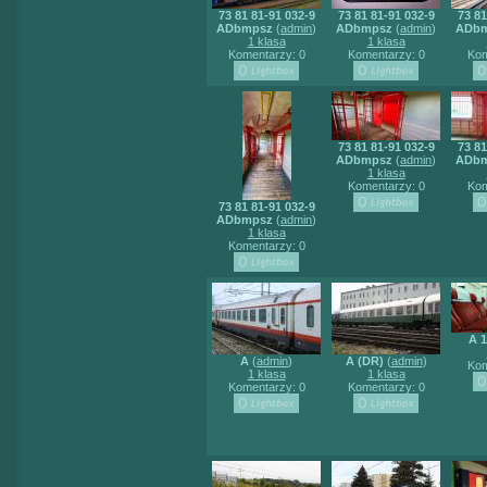
73 81 81-91 032-9
73 81 81-91 032-9
73 81
ADbmpsz
(
admin
)
ADbmpsz
(
admin
)
ADb
1 klasa
1 klasa
Komentarzy: 0
Komentarzy: 0
Kom
73 81 81-91 032-9
73 81
ADbmpsz
(
admin
)
ADb
1 klasa
Komentarzy: 0
Kom
73 81 81-91 032-9
ADbmpsz
(
admin
)
1 klasa
Komentarzy: 0
A 1
A
(
admin
)
A (DR)
(
admin
)
Kom
1 klasa
1 klasa
Komentarzy: 0
Komentarzy: 0