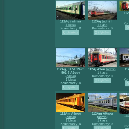
112
112Ag
(
admin
)
112Ag
(
admin
)
Kom
1 klasa
1 klasa
Komentarzy: 0
Komentarzy: 0
112Ag, 51 51 19-70
112Aj A9ou
(
admin
)
11
501-7 A9ouy
1 klasa
(
admin
)
Komentarzy: 0
1 klasa
Kom
Komentarzy: 0
112Am A9nou
112Am A9nou
13
(
admin
)
(
admin
)
1 klasa
1 klasa
Komentarzy: 0
Komentarzy: 0
Kom