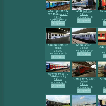
A10tu (61 87 10-
A149
(
admin
)
A9ouy
920 11-6)
(
admin
)
1 klasa
1 klasa
Komentarzy: 0
Komentarzy: 0
Kom
Admnu 139A-Op
Adnu
(
admin
)
Adu 
(
admin
)
1 klasa
1 klasa
Komentarzy: 0
Kom
Komentarzy: 0
Aeer 61 56 19-70
042-5
(
admin
)
Afmpz 80-90 722-7
Afmp
1 klasa
(
admin
)
Komentarzy: 0
1 klasa
Komentarzy: 0
Kom