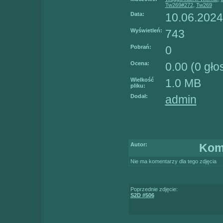
Tw269#272
,
Tw269
Data:
10.06.2024
Wyświetleń:
743
Pobrań:
0
Ocena:
0.00 (0 gł
Wielkość
1.0 MB
pliku:
Dodał:
admin
Autor:
Kom
Nie ma komentarzy dla tego zdjęcia
Poprzednie zdjęcie:
S2D #506