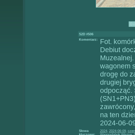
S2D #506
Komentarz:
Fot. komó
Debiut doc
Muzealnej.
wagonem si
drogę do z
drugiej bry
odpocząć. 
(SN1+PN3) 
zawrócony,
na ten dzi
2024-06-09
Słowa
2024
,
2024-06-09
,
czer
kluczowe:
Waggonfabrik Wismar
,