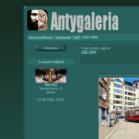
Strona główna
/
Tramwaje
/
S2D
/ S2D #506
Filmoteka
Poprzednie zdjęcie:
S2D #506
Losowe zdjęcie
480-002
Komentarzy: 0
admin
07.08.2026, 20:01