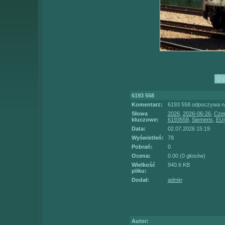
6193 558
Komentarz:
6193 558 odpoczywa na
Słowa
2026
,
2026-06-26
,
Cze
kluczowe:
6193558
,
Siemens
,
EU
Data:
02.07.2026 15:19
Wyświetleń:
78
Pobrań:
0
Ocena:
0.00 (0 głosów)
Wielkość
940.6 KB
pliku:
Dodał:
admin
Autor: