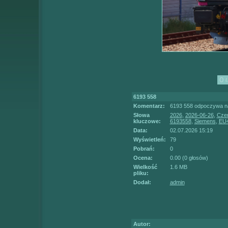
6193 558
Komentarz:
6193 558 odpoczywa na
Słowa
2026
,
2026-06-26
,
Cze
kluczowe:
6193558
,
Siemens
,
EU
Data:
02.07.2026 15:19
Wyświetleń:
79
Pobrań:
0
Ocena:
0.00 (0 głosów)
Wielkość
1.6 MB
pliku:
Dodał:
admin
Autor: