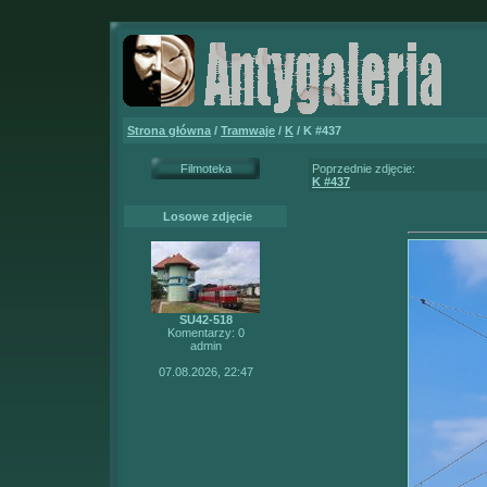
Strona główna
/
Tramwaje
/
K
/ K #437
Filmoteka
Poprzednie zdjęcie:
K #437
Losowe zdjęcie
SU42-518
Komentarzy: 0
admin
07.08.2026, 22:47