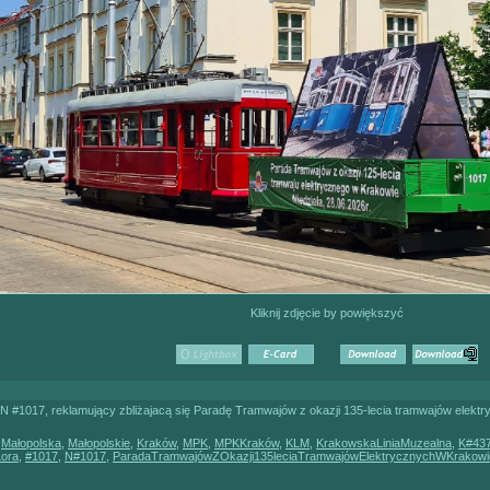
Kliknij zdjęcie by powiększyć
N #1017, reklamujący zbliżajacą się Paradę Tramwajów z okazji 135-lecia tramwajów elektr
,
Małopolska
,
Małopolskie
,
Kraków
,
MPK
,
MPKKraków
,
KLM
,
KrakowskaLiniaMuzealna
,
K#43
Lora
,
#1017
,
N#1017
,
ParadaTramwajówZOkazji135leciaTramwajówElektrycznychWKrakowi