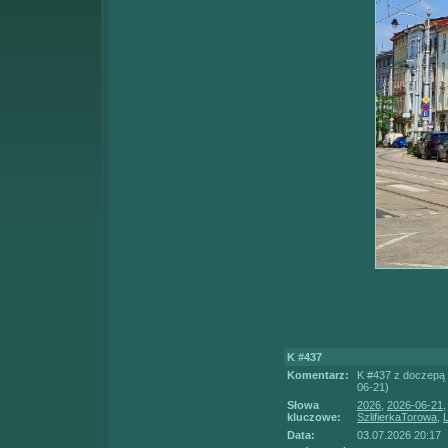
K #437
Komentarz:
K #437 z doczepą 
06-21)
Słowa
2026
,
2026-06-21
kluczowe:
SzlifierkaTorowa
,
Data:
03.07.2026 20:17