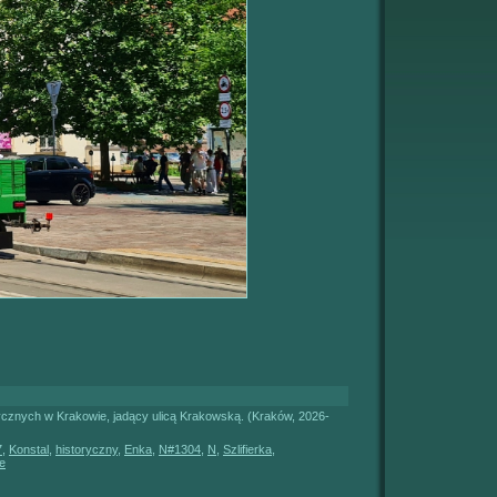
ycznych w Krakowie, jadący ulicą Krakowską. (Kraków, 2026-
7
,
Konstal
,
historyczny
,
Enka
,
N#1304
,
N
,
Szlifierka
,
e