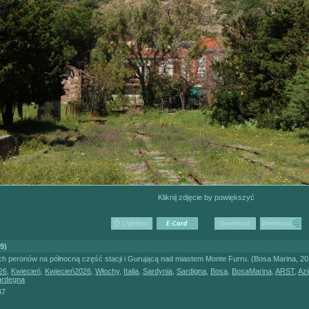
Kliknij zdjęcie by powiększyć
9)
ch peronów na północną część stacji i Gurującą nad miastem Monte Furru. (Bosa Marina, 2
26
,
Kwiecień
,
Kwiecień2026
,
Włochy
,
Italia
,
Sardynia
,
Sardigna
,
Bosa
,
BosaMarina
,
ARST
,
Az
ardegna
47