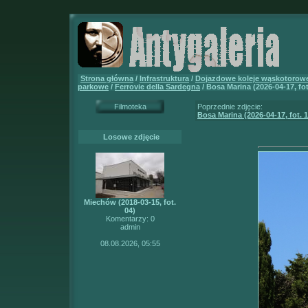
Strona główna
/
Infrastruktura
/
Dojazdowe koleje wąskotorowe 
parkowe
/
Ferrovie della Sardegna
/ Bosa Marina (2026-04-17, fot
Filmoteka
Poprzednie zdjęcie:
Bosa Marina (2026-04-17, fot. 1
Losowe zdjęcie
Miechów (2018-03-15, fot.
04)
Komentarzy: 0
admin
08.08.2026, 05:55