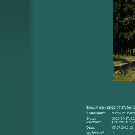
Bosa Marina (2026-04-17, fot. 1
Komentarz:
Widok ze stary
Słowa
2026-04-17
,
20
kluczowe:
FerrovieDellaS
Data:
05.07.2026 23:
Wyświetleń:
77