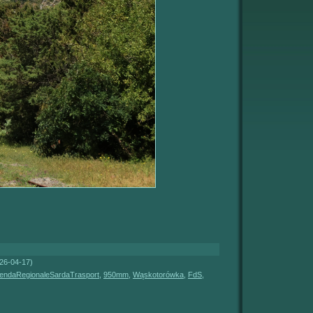
026-04-17)
iendaRegionaleSardaTrasport
,
950mm
,
Wąskotorówka
,
FdS
,