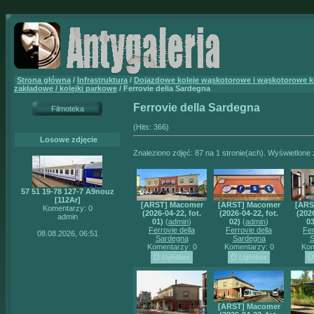
Strona główna
/
Infrastruktura
/
Dojazdowe koleje wąskotorowe i wąskotorowe k
zakładowe / kolejki parkowe
/ Ferrovie della Sardegna
Ferrovie della Sardegna
Filmoteka
(Hits: 366)
Losowe zdjęcie
Znaleziono zdjęć: 87 na 1 stronie(ach). Wyświetlone z
57 51 19-78 127-7 A9nouz
[112Ar]
[ARST] Macomer
[ARST] Macomer
[ARS
Komentarzy: 0
(2026-04-22, fot.
(2026-04-22, fot.
(2026
admin
01)
(
admin
)
02)
(
admin
)
03
Ferrovie della
Ferrovie della
Fer
08.08.2026, 06:51
Sardegna
Sardegna
S
Komentarzy: 0
Komentarzy: 0
Kom
[ARST] Macomer