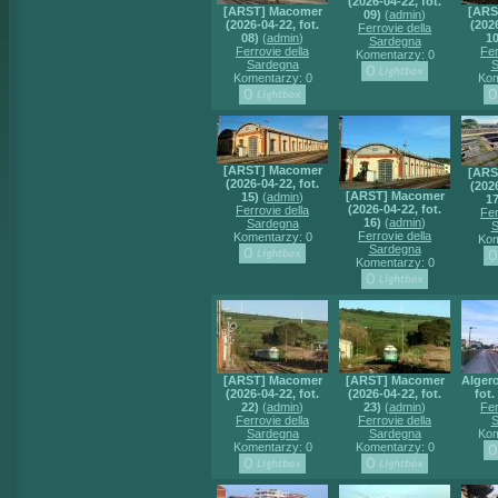
(2026-04-22, fot.
[ARST] Macomer
[ARS
09)
(
admin
)
(2026-04-22, fot.
(2026
Ferrovie della
08)
(
admin
)
10
Sardegna
Ferrovie della
Fer
Komentarzy: 0
Sardegna
S
Komentarzy: 0
Kom
[ARST] Macomer
[ARS
(2026-04-22, fot.
(2026
[ARST] Macomer
15)
(
admin
)
17
(2026-04-22, fot.
Ferrovie della
Fer
16)
(
admin
)
Sardegna
S
Ferrovie della
Komentarzy: 0
Kom
Sardegna
Komentarzy: 0
[ARST] Macomer
[ARST] Macomer
Algero
(2026-04-22, fot.
(2026-04-22, fot.
fot.
22)
(
admin
)
23)
(
admin
)
Fer
Ferrovie della
Ferrovie della
S
Sardegna
Sardegna
Kom
Komentarzy: 0
Komentarzy: 0