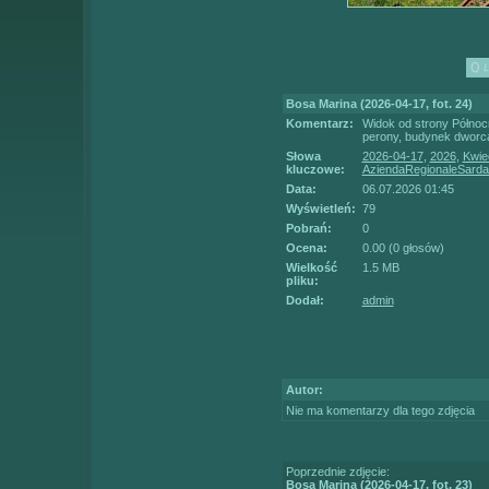
Bosa Marina (2026-04-17, fot. 24)
Komentarz:
Widok od strony Północ
perony, budynek dworca
Słowa
2026-04-17
,
2026
,
Kwie
kluczowe:
AziendaRegionaleSarda
Data:
06.07.2026 01:45
Wyświetleń:
79
Pobrań:
0
Ocena:
0.00 (0 głosów)
Wielkość
1.5 MB
pliku:
Dodał:
admin
Autor:
Nie ma komentarzy dla tego zdjęcia
Poprzednie zdjęcie:
Bosa Marina (2026-04-17, fot. 23)