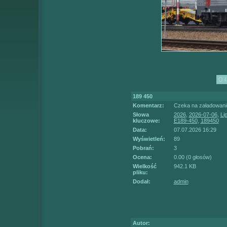
189 450
Komentarz:
Czeka na załadowanie
Słowa
2026
,
2026-07-06
,
Li
kluczowe:
E189-450
,
189450
Data:
07.07.2026 16:29
Wyświetleń:
89
Pobrań:
3
Ocena:
0.00 (0 głosów)
Wielkość
942.1 KB
pliku:
Dodał:
admin
Autor: