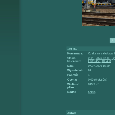
189 450
Komentarz:
Czeka na załadowanie
Słowa
2026
,
2026-07-06
,
Li
kluczowe:
E189-450
,
189450
Data:
07.07.2026 16:29
Wyświetleń:
82
Pobrań:
4
Ocena:
0.00 (0 głosów)
Wielkość
819.3 KB
pliku:
Dodał:
admin
Autor: