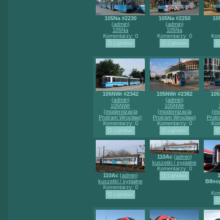
105Na #2230
105Na #2250
10
(
admin
)
(
admin
)
105Na
105Na
Komentarzy: 0
Komentarzy: 0
Kom
105NWr #2342
105NWr #2382
105
(
admin
)
(
admin
)
105NWr
105NWr
(modernizacja
(modernizacja
(mo
Protram Wrocław)
Protram Wrocław)
Prot
Komentarzy: 0
Komentarzy: 0
Kom
110Ac
(
admin
)
kuszetki / sypialne
Komentarzy: 0
110Ac
(
admin
)
kuszetki / sypialne
B8no
Komentarzy: 0
Kom