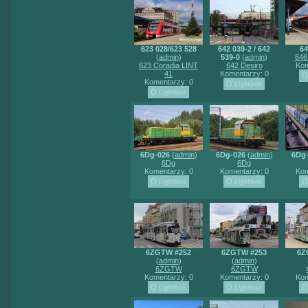
623 028/623 528
642 039-2 / 642
64
(
admin
)
539-0
(
admin
)
646
623 Coradia LINT
642 Desiro
Kom
41
Komentarzy: 0
Komentarzy: 0
6Dg-026
(
admin
)
6Dg-026
(
admin
)
6Dg
6Dg
6Dg
Komentarzy: 0
Komentarzy: 0
Kom
6ZGTW #252
6ZGTW #253
6Z
(
admin
)
(
admin
)
6ZGTW
6ZGTW
Komentarzy: 0
Komentarzy: 0
Kom