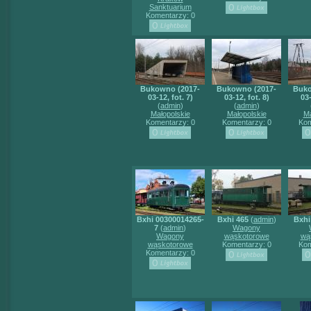
Sanktuarium
Komentarzy: 0
Bukowno (2017-
Bukowno (2017-
Buko
03-12, fot. 7)
03-12, fot. 8)
03-
(
admin
)
(
admin
)
Małopolskie
Małopolskie
Ma
Komentarzy: 0
Komentarzy: 0
Kom
Bxhi 00300014265-
Bxhi 465
(
admin
)
Bxhi
7
(
admin
)
Wagony
Wagony
wąskotorowe
wą
wąskotorowe
Komentarzy: 0
Kom
Komentarzy: 0