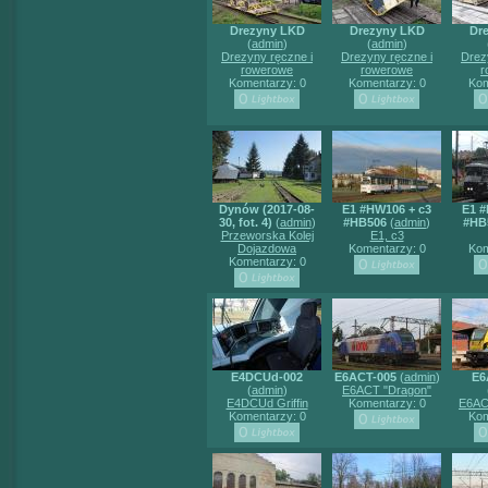
Drezyny LKD
Drezyny LKD
Dr
(
admin
)
(
admin
)
Drezyny ręczne i
Drezyny ręczne i
Drez
rowerowe
rowerowe
r
Komentarzy: 0
Komentarzy: 0
Kom
Dynów (2017-08-
E1 #HW106 + c3
E1 #
30, fot. 4)
(
admin
)
#HB506
(
admin
)
#HB
Przeworska Kolej
E1, c3
Dojazdowa
Komentarzy: 0
Kom
Komentarzy: 0
E4DCUd-002
E6ACT-005
(
admin
)
E6
(
admin
)
E6ACT "Dragon"
E4DCUd Griffin
Komentarzy: 0
E6AC
Komentarzy: 0
Kom