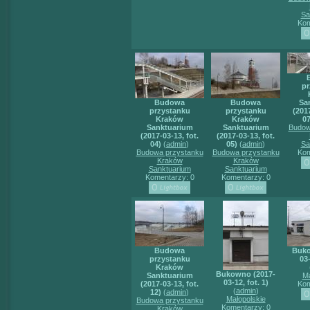
Sa
Kom
pr
Budowa
Budowa
Sa
przystanku
przystanku
(2017
Kraków
Kraków
07
Sanktuarium
Sanktuarium
Budow
(2017-03-13, fot.
(2017-03-13, fot.
04)
(
admin
)
05)
(
admin
)
Sa
Budowa przystanku
Budowa przystanku
Kom
Kraków
Kraków
Sanktuarium
Sanktuarium
Komentarzy: 0
Komentarzy: 0
Budowa
Buko
przystanku
03-
Kraków
Bukowno (2017-
Sanktuarium
Ma
03-12, fot. 1)
(2017-03-13, fot.
Kom
(
admin
)
12)
(
admin
)
Małopolskie
Budowa przystanku
Komentarzy: 0
Kraków