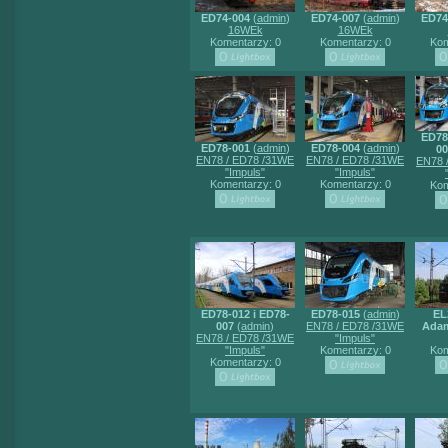
ED74-004
(
admin
)
ED74-007
(
admin
)
ED74
16WEk
16WEk
Komentarzy: 0
Komentarzy: 0
Kom
ED78
ED78-001
(
admin
)
ED78-004
(
admin
)
00
EN78 / ED78 /31WE
EN78 / ED78 /31WE
EN78 
"Impuls"
"Impuls"
Komentarzy: 0
Komentarzy: 0
Kom
ED78-012 i ED78-
ED78-015
(
admin
)
EL
007
(
admin
)
EN78 / ED78 /31WE
Ada
EN78 / ED78 /31WE
"Impuls"
"Impuls"
Komentarzy: 0
Kom
Komentarzy: 0