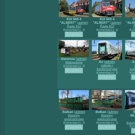
810 569-4
810 569-4
8
"ALBERT"
(
admin
)
"ALBERT"
(
admin
)
"ALB
Řada 810
Řada 810
Ř
Komentarzy: 0
Komentarzy: 0
Kom
Alwernia
(
admin
)
As
(
admin
)
A
Małopolskie
salonki /
Komentarzy: 0
konferencyjne
kon
Komentarzy: 0
Kom
Balkan
(
admin
)
Balkan
(
admin
)
Wagony
Wagony
WL
wąskotorowe
wąskotorowe
Komentarzy: 0
Komentarzy: 0
kusze
Kom