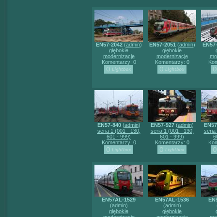
EN57-2042
(
admin
)
EN57-2051
(
admin
)
EN57
głębokie
głębokie
modernizacje
modernizacje
mo
Komentarzy: 0
Komentarzy: 0
Kom
EN57-840
(
admin
)
EN57-927
(
admin
)
EN57
seria 1 (001 - 130,
seria 1 (001 - 130,
seria
601 - 999)
601 - 999)
6
Komentarzy: 0
Komentarzy: 0
Kom
EN57AL-1529
EN57AL-1536
EN
(
admin
)
(
admin
)
głębokie
głębokie