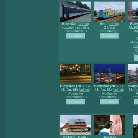
Bcmz834
(
admin
)
Bhp
(
admin
)
Biał
kuszetki / sypialne
2 klasa
NL253
Komentarzy: 0
Komentarzy: 0
Hy
A
eksp
Po
K
Kom
Białystok (2017-12-
Białystok (2017-12-
Białys
18, fot. 05)
(
admin
)
18, fot. 06)
(
admin
)
18, fo
Podlaskie
Podlaskie
P
Komentarzy: 0
Komentarzy: 0
Kom
Bielsko - Biała -
Bogatka