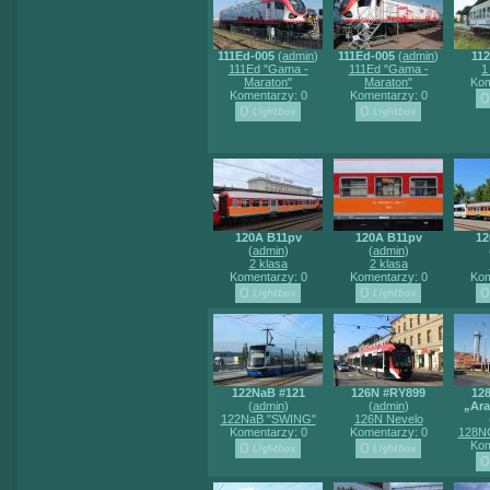
111Ed-005
(
admin
)
111Ed-005
(
admin
)
112
111Ed "Gama -
111Ed "Gama -
1
Maraton"
Maraton"
Kom
Komentarzy: 0
Komentarzy: 0
120A B11pv
120A B11pv
12
(
admin
)
(
admin
)
2 klasa
2 klasa
Komentarzy: 0
Komentarzy: 0
Kom
122NaB #121
126N #RY899
12
(
admin
)
(
admin
)
„Ara
122NaB "SWING"
126N Nevelo
Komentarzy: 0
Komentarzy: 0
128NG
Kom