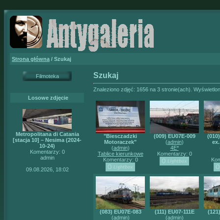
Strona główna
/ Szukaj
Szukaj
Filmoteka
Znaleziono zdjęć: 1656 na 3 stronie(ach). Wyświetlon
Losowe zdjęcie
Metropolitana di Catania
"Biesczadzki
(009) EU07E-009
(010
[stacja 10] – Nesima (2024-
Motoraczek"
(
admin
)
ex
10-24)
(
admin
)
4E*
Komentarzy: 0
Tablice kierunkowe
Komentarzy: 0
admin
Komentarzy: 0
Kom
09.08.2026, 18:02
(083) EU07E-083
(111) EU07-111E
(121
(
admin
)
(
admin
)