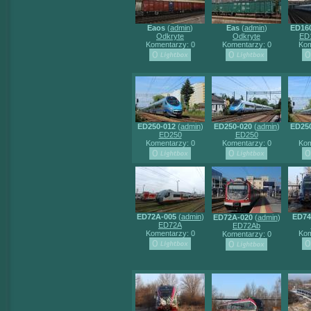
Eaos
(
admin
)
Eas
(
admin
)
ED16
Odkryte
Odkryte
ED1
Komentarzy: 0
Komentarzy: 0
Kom
ED250-012
(
admin
)
ED250-020
(
admin
)
ED25
ED250
ED250
Komentarzy: 0
Komentarzy: 0
Kom
ED72A-005
(
admin
)
ED74
ED72A-020
(
admin
)
ED72A
ED72Ab
Komentarzy: 0
Kom
Komentarzy: 0