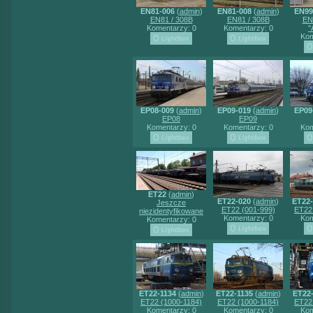
EN81-006
(
admin
)
EN81-008
(
admin
)
EN99
EN81 / 308B
EN81 / 308B
EN
Komentarzy: 0
Komentarzy: 0
"
Kom
EP08-009
(
admin
)
EP09-019
(
admin
)
EP09
EP08
EP09
Komentarzy: 0
Komentarzy: 0
Kom
ET22
(
admin
)
ET22-020
(
admin
)
ET22-
Jeszcze
ET22 (001-999)
ET22
niezidentyfikowane
Komentarzy: 0
Kom
Komentarzy: 0
ET22-1134
(
admin
)
ET22-1135
(
admin
)
ET22-
ET22 (1000-1184)
ET22 (1000-1184)
ET22
Komentarzy: 0
Komentarzy: 0
Kom