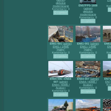
(
admin
)
EN
głębokie
EN57FPS-1608
modernizacje
Kom
(
admin
)
Komentarzy: 0
głębokie
modernizacje
Komentarzy: 0
EN61-001
(
admin
)
EN61-001
(
admin
)
EN61
EN61 / 14WE
EN61 / 14WE
EN
"Halny"
"Halny"
Komentarzy: 0
Komentarzy: 0
Kom
EN64-006 i EN64-
EN64-007
(
admin
)
EN71
007
(
admin
)
EN64 / 40WE /
EN71
EN64 / 40WE /
Acatus+
Kom
Acatus+
Komentarzy: 0
Komentarzy: 0