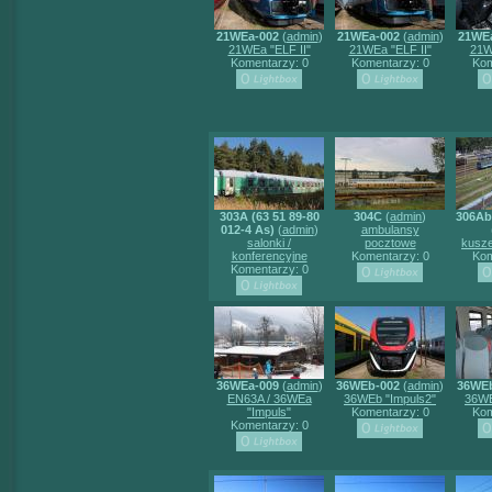
21WEa-002
(
admin
)
21WEa-002
(
admin
)
21WE
21WEa "ELF II"
21WEa "ELF II"
21W
Komentarzy: 0
Komentarzy: 0
Kom
303A (63 51 89-80
304C
(
admin
)
306A
012-4 As)
(
admin
)
ambulansy
salonki /
pocztowe
kusze
konferencyjne
Komentarzy: 0
Kom
Komentarzy: 0
36WEa-009
(
admin
)
36WEb-002
(
admin
)
36WE
EN63A / 36WEa
36WEb "Impuls2"
36WE
"Impuls"
Komentarzy: 0
Kom
Komentarzy: 0