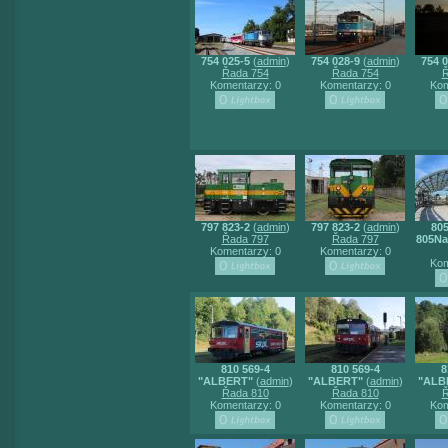
754 025-5
(
admin
)
754 028-9
(
admin
)
754 0
Řada 754
Řada 754
Ř
Komentarzy: 0
Komentarzy: 0
Kom
797 823-2
(
admin
)
797 823-2
(
admin
)
805
Řada 797
Řada 797
805Na
Komentarzy: 0
Komentarzy: 0
Kom
810 569-4
810 569-4
8
"ALBERT"
(
admin
)
"ALBERT"
(
admin
)
"ALB
Řada 810
Řada 810
Ř
Komentarzy: 0
Komentarzy: 0
Kom