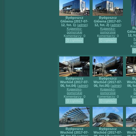
Bydgoszcz
Bydgoszcz
Główna (2017-07-
Główna (2017-07-
12, fot. 1)
(
admin
)
12, fot. 2)
(
admin
)
B
Kujawsko-
Kujawsko-
Główn
pomorskie
pomorskie
12, fo
Komentarzy: 0
Komentarzy: 0
K
p
Kom
Bydgoszcz
Bydgoszcz
B
Wschód (2017-07-
Wschód (2017-07-
Wschó
06, fot.04)
(
admin
)
06, fot.05)
(
admin
)
06, fo
Kujawsko-
Kujawsko-
K
pomorskie
pomorskie
p
Komentarzy: 0
Komentarzy: 0
Kom
Bydgoszcz
Bydgoszcz
B
Wschód (2017-07-
Wschód (2017-07-
Wschó