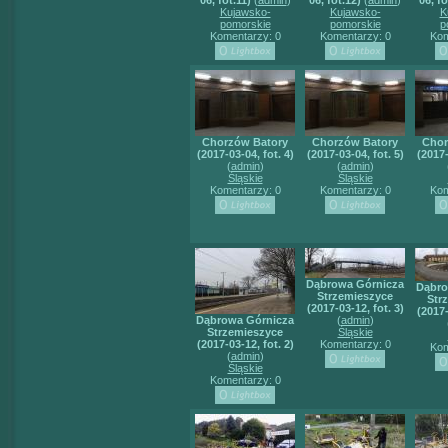
06, fot.11)
(
admin
)
06, fot.12)
(
admin
)
06, fo
Kujawsko-
Kujawsko-
K
pomorskie
pomorskie
p
Komentarzy: 0
Komentarzy: 0
Kom
Chorzów Batory
Chorzów Batory
Chor
(2017-03-04, fot. 4)
(2017-03-04, fot. 5)
(2017-
(
admin
)
(
admin
)
Śląskie
Śląskie
Komentarzy: 0
Komentarzy: 0
Kom
Dąbrowa Górnicza
Dąbro
Strzemieszyce
Str
(2017-03-12, fot. 3)
(2017-
Dąbrowa Górnicza
(
admin
)
Strzemieszyce
Śląskie
(2017-03-12, fot. 2)
Komentarzy: 0
Kom
(
admin
)
Śląskie
Komentarzy: 0