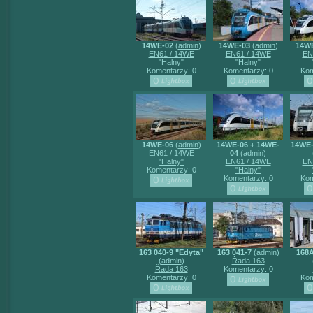
14WE-02
(
admin
)
14WE-03
(
admin
)
14W
EN61 / 14WE
EN61 / 14WE
EN
"Halny"
"Halny"
Komentarzy: 0
Komentarzy: 0
Kom
14WE-06
(
admin
)
14WE-06 + 14WE-
14WE-
EN61 / 14WE
04
(
admin
)
"Halny"
EN61 / 14WE
EN
Komentarzy: 0
"Halny"
Komentarzy: 0
Kom
163 040-9 "Edyta"
163 041-7
(
admin
)
168
(
admin
)
Řada 163
Řada 163
Komentarzy: 0
Komentarzy: 0
Kom