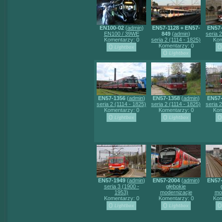
EN100-02
(
admin
)
EN57-1128 + EN57-
EN57-
EN100 / 39WE
849
(
admin
)
seria 
Komentarzy: 0
seria 2 (1114 - 1825)
Kom
Komentarzy: 0
EN57-1356
(
admin
)
EN57-1358
(
admin
)
EN57
seria 2 (1114 - 1825)
seria 2 (1114 - 1825)
seria 
Komentarzy: 0
Komentarzy: 0
Kom
EN57-1949
(
admin
)
EN57-2004
(
admin
)
EN57
seria 3 (1900 -
głębokie
1953)
modernizacje
mo
Komentarzy: 0
Komentarzy: 0
Kom