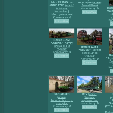
Jelcz PR110D Lux
zwyczajna
(
admin
)
#BBC 177D
(
admin
)
Animal Planet
Bore
Autobusy
Komentarzy: 0
reakt
Komunikacji
11
Międzymiastowej
Z
Komentarzy: 0
Kom
Borsig 11458
“Agusia”
(
admin
)
Borsig 11458
Borsig 11458
“Agusia”
“Agusia”
(
admin
)
Komentarzy: 0
Borsig 11458
Bo
“Agusia”
“Agu
Komentarzy: 0
Bo
Kom
BT-1 #G-051
BTx
(
admin
)
(
admin
)
Wagony
pr
Tabor techniczny i
wąskotorowe
specjalny
Komentarzy: 0
Sa
Komentarzy: 0
(2017-
Budow