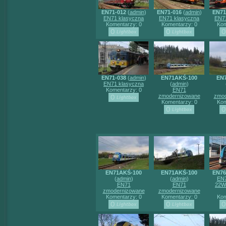
EN71-012
(
admin
)
EN71-016
(
admin
)
EN71
EN71 klasyczna
EN71 klasyczna
EN71
Komentarzy: 0
Komentarzy: 0
Kom
EN71-038
(
admin
)
EN71AKŚ-100
EN
EN71 klasyczna
(
admin
)
Komentarzy: 0
EN71
zmodernizowane
zmod
Komentarzy: 0
Kom
EN71AKŚ-100
EN71AKŚ-100
EN76
(
admin
)
(
admin
)
EN7
EN71
EN71
22W
zmodernizowane
zmodernizowane
Komentarzy: 0
Komentarzy: 0
Kom