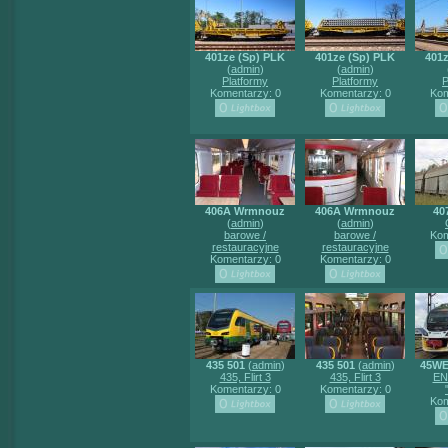
401ze (Sp) PLK
401ze (Sp) PLK
401z
(
admin
)
(
admin
)
Platformy
Platformy
P
Komentarzy: 0
Komentarzy: 0
Kom
406A Wrmnouz
406A Wrmnouz
40
(
admin
)
(
admin
)
barowe /
barowe /
Kom
restauracyjne
restauracyjne
Komentarzy: 0
Komentarzy: 0
435 501
(
admin
)
435 501
(
admin
)
45WE
435, Flirt 3
435, Flirt 3
EN
Komentarzy: 0
Komentarzy: 0
Kom