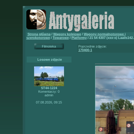
Strona główna
/
Wagony kolejowe
/
Wagony normalnotorowe i
szerokotorowe
/
Towarowe
/
Platformy
/ 21 54 4307 (xxx-x) Laails142.
Filmoteka
Poprzednie zdjęcie:
170400-1
Losowe zdjęcie
ST44-1224
Komentarzy: 0
admin
07.08.2026, 09:15