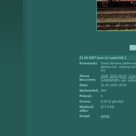
21 54 4307 (xxx-x) Laails142.1
Komentarz:
Dwuczłonowa platforma 
identyczne. Jedyną różn
07)
Słowa
2024
,
2024-06-07
,
Czer
kluczowe:
ČeskéDráhy
,
ČD
,
ČDCa
Data:
21.02.2025 19:54
Wyświetleń:
443
Pobrań:
4
Ocena:
0.00 (0 głosów)
Wielkość
877.0 KB
pliku:
Dodał:
admin