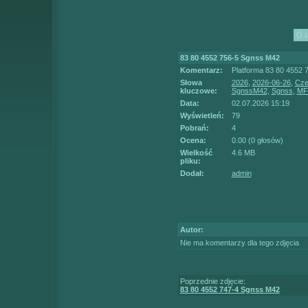
83 80 4552 756-5 Sgnss M42
Komentarz:
Platforma 83 80 4552 
Słowa
2026
,
2026-06-26
,
Cze
kluczowe:
SgnssM42
,
Sgnss
,
MF
Data:
02.07.2026 15:19
Wyświetleń:
79
Pobrań:
4
Ocena:
0.00 (0 głosów)
Wielkość
4.6 MB
pliku:
Dodał:
admin
Autor:
Nie ma komentarzy dla tego zdjęcia
Poprzednie zdjęcie:
83 80 4552 747-4 Sgnss M42