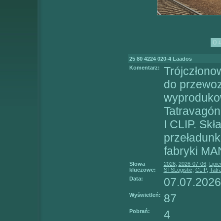
25 80 4224 020-4 Laados
Komentarz:
Trójczłono
do przewo
wyprodukow
Tatravagón
I CLIP. Skł
przeładunko
fabryki MA
Słowa
2026
,
2026-07-06
,
Lipie
kluczowe:
STSLogistic
,
CLIP
,
Tatr
Data:
07.07.2026
Wyświetleń:
87
Pobrań:
4