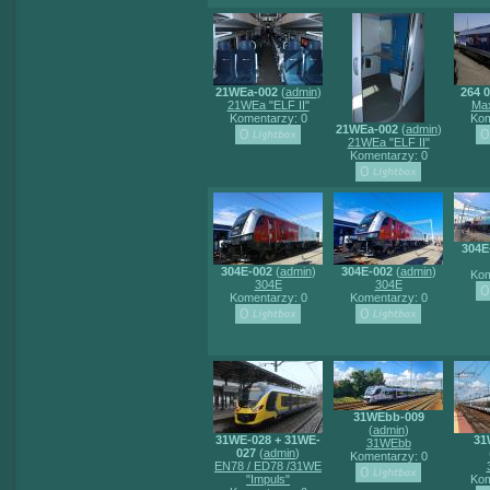
21WEa-002
(
admin
)
264 0
21WEa "ELF II"
Ma
Komentarzy: 0
Kom
21WEa-002
(
admin
)
21WEa "ELF II"
Komentarzy: 0
304E
304E-002
(
admin
)
304E-002
(
admin
)
Kom
304E
304E
Komentarzy: 0
Komentarzy: 0
31WEbb-009
(
admin
)
31WE-028 + 31WE-
31
31WEbb
027
(
admin
)
Komentarzy: 0
EN78 / ED78 /31WE
"Impuls"
Kom