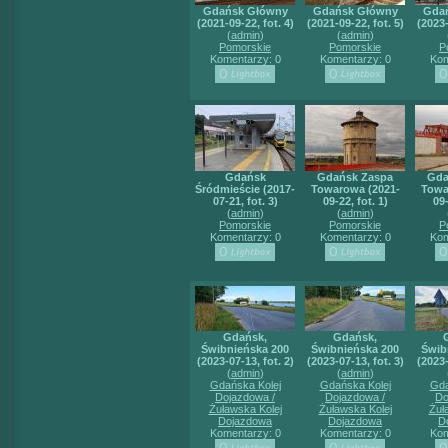
Gdańsk Główny
Gdańsk Główny
Gda
(2021-09-22, fot. 4)
(2021-09-22, fot. 5)
(2023-
(
admin
)
(
admin
)
Pomorskie
Pomorskie
P
Komentarzy: 0
Komentarzy: 0
Kom
Gdańsk
Gdańsk Zaspa
Gda
Śródmieście (2017-
Towarowa (2021-
Towa
07-21, fot. 3)
09-22, fot. 1)
09-
(
admin
)
(
admin
)
Pomorskie
Pomorskie
P
Komentarzy: 0
Komentarzy: 0
Kom
Gdańsk,
Gdańsk,
Świbnieńska 200
Świbnieńska 200
Świb
(2023-07-13, fot. 2)
(2023-07-13, fot. 3)
(2023-
(
admin
)
(
admin
)
Gdańska Kolej
Gdańska Kolej
Gda
Dojazdowa /
Dojazdowa /
Do
Żuławska Kolej
Żuławska Kolej
Żuł
Dojazdowa
Dojazdowa
D
Komentarzy: 0
Komentarzy: 0
Kom