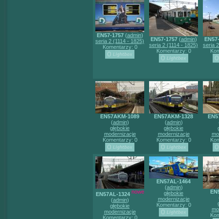
EN57-1757
(
admin
)
EN57-1757
(
admin
)
EN57
seria 2 (1114 - 1825)
seria 2 (1114 - 1825)
seria 
Komentarzy: 0
Komentarzy: 0
Kom
EN57AKM-1089
EN57AKM-1328
EN5
(
admin
)
(
admin
)
głębokie
głębokie
modernizacje
modernizacje
mo
Komentarzy: 0
Komentarzy: 0
Kom
EN57AL-1464
(
admin
)
nowe
EN
głębokie
EN57AL-1324
modernizacje
(
admin
)
Komentarzy: 0
głębokie
mo
modernizacje
Kom
Komentarzy: 0