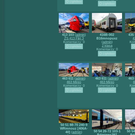
413 103
(
admin
)
416B-002
435 
ŽS 413 Flirt 3
B16mnopuxz
43
Komentarzy: 0
(
admin
)
Kom
2 klasa
Komentarzy: 0
463 611
(
admin
)
463 611
(
admin
)
463 
463 Mireo
463 Mireo
4
Komentarzy: 0
Komentarzy: 0
Kom
50 51 88-70 240-9
WRmnouz [406A-
50 54 26-72 103-1
50 54
40]
(
admin
)
Bdmteeo297
Bd