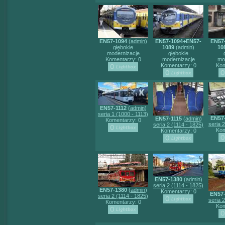
EN57-1094
(
admin
)
EN57-1094+EN57-
EN57
głębokie
1089
(
admin
)
10
modernizacje
głębokie
Komentarzy: 0
modernizacje
mo
Komentarzy: 0
Kom
EN57-1112
(
admin
)
seria 1 (1000 - 1113)
EN57-
EN57-1115
(
admin
)
Komentarzy: 0
seria 
seria 2 (1114 - 1825)
Kom
Komentarzy: 0
EN57-1380
(
admin
)
seria 2 (1114 - 1825)
EN57-1380
(
admin
)
Komentarzy: 0
EN57
seria 2 (1114 - 1825)
seria 
Komentarzy: 0
Kom