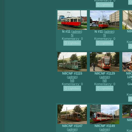
Komentarzy: 0
N8
N #11
(
admin
)
N #11
(
admin
)
N
N
Komentarzy: 0
Komentarzy: 0
Kom
N8CNF #1115
N8CNF #1129
N8C
(
admin
)
(
admin
)
12
N8
N8
Komentarzy: 0
Komentarzy: 0
Gi
Kom
N8
N8CNF #1147
N8CNF #1149
(
admin
)
(
admin
)
Kom