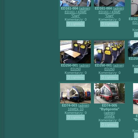
ED161-004
(
admin
)
ED161-004
(
admin
)
ED161 / 43WE
ED161 / 43WE
"Dart"
"Dart"
ED16
Komentarzy: 0
Komentarzy: 0
ED1
Kom
ED25
ED250-001
(
admin
)
ED250-001
(
admin
)
Kom
ED250
ED250
Komentarzy: 0
Komentarzy: 0
ED74-003
(
admin
)
ED74-005
16WEk-10
"Bydgostia"
Komentarzy: 0
(
admin
)
E
16WEk
"B
Komentarzy: 0
Kom