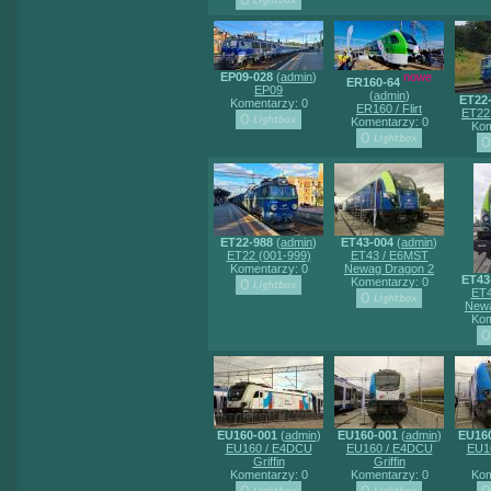
EP09-028
(
admin
)
nowe
ER160-64
EP09
(
admin
)
ET22-
Komentarzy: 0
ER160 / Flirt
ET22
Komentarzy: 0
Kom
ET22-988
(
admin
)
ET43-004
(
admin
)
ET22 (001-999)
ET43 / E6MST
Komentarzy: 0
Newag Dragon 2
ET43
Komentarzy: 0
ET4
Newa
Kom
EU160-001
(
admin
)
EU160-001
(
admin
)
EU16
EU160 / E4DCU
EU160 / E4DCU
EU1
Griffin
Griffin
Komentarzy: 0
Komentarzy: 0
Kom