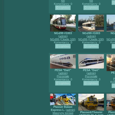
N8
N8
Komentarzy: 0
Komentarzy: 0
NGd99 #1003
NGd99 #1003
NG
(
admin
)
(
admin
)
NGd99 (Citadis 100)
NGd99 (Citadis 100)
NGd99 
Komentarzy: 0
Komentarzy: 0
Kom
PESA "Dart"
PESA "Dart"
PE
(
admin
)
(
admin
)
Pozostałe
Pozostałe
P
Komentarzy: 0
Komentarzy: 0
Kom
Plasser Balast
Express L.
(
admin
)
Plasser&Theurer
Plas
Maszyny torowe