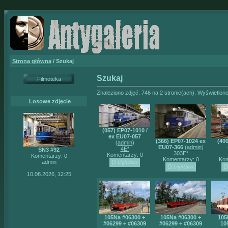
Strona główna
/ Szukaj
Szukaj
Filmoteka
Znaleziono zdjęć: 746 na 2 stronie(ach). Wyświetlone
Losowe zdjęcie
(057) EP07-1010 /
ex EU07-057
(366) EP07-1024 ex
(40
(
admin
)
EU07-366
(
admin
)
4E*
SN3 #92
303E*
Komentarzy: 0
Komentarzy: 0
Komentarzy: 0
Kom
admin
10.08.2026, 12:25
105Na #06300 +
105Na #06300 +
105
#06299 + #06309
#06299 + #06309
10