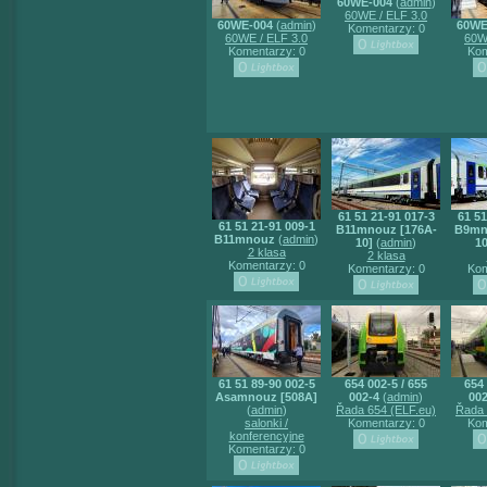
60WE-004
(
admin
)
60WE / ELF 3.0
60WE-004
(
admin
)
60WE
Komentarzy: 0
60WE / ELF 3.0
60W
Komentarzy: 0
Kom
61 51 21-91 017-3
61 51
61 51 21-91 009-1
B11mnouz [176A-
B9mn
B11mnouz
(
admin
)
10]
(
admin
)
10
2 klasa
2 klasa
Komentarzy: 0
Komentarzy: 0
Kom
61 51 89-90 002-5
654 002-5 / 655
654 
Asamnouz [508A]
002-4
(
admin
)
002
(
admin
)
Řada 654 (ELF.eu)
Řada 
salonki /
Komentarzy: 0
Kom
konferencyjne
Komentarzy: 0