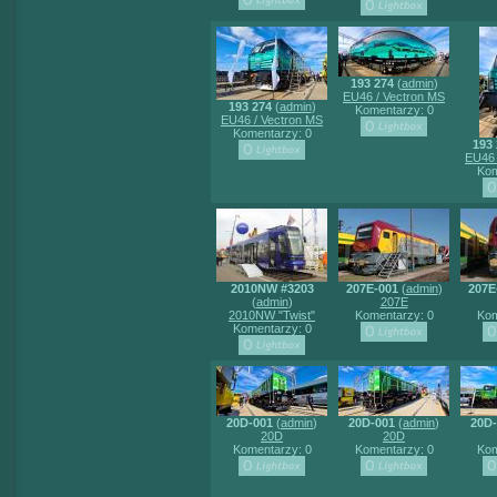
193 274
(
admin
)
EU46 / Vectron MS
193 274
(
admin
)
Komentarzy: 0
EU46 / Vectron MS
Komentarzy: 0
193 
EU46 
Kom
2010NW #3203
207E-001
(
admin
)
207E
(
admin
)
207E
2010NW "Twist"
Komentarzy: 0
Kom
Komentarzy: 0
20D-001
(
admin
)
20D-001
(
admin
)
20D-
20D
20D
Komentarzy: 0
Komentarzy: 0
Kom