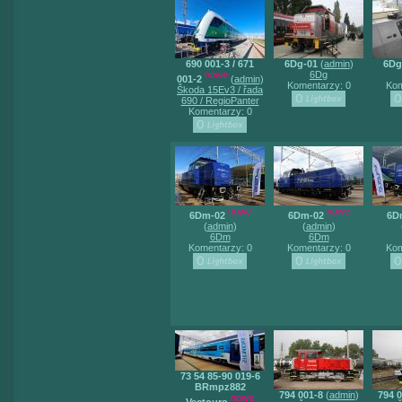
690 001-3 / 671
6Dg-01
(
admin
)
6Dg
nowe
6Dg
001-2
(
admin
)
Komentarzy: 0
Kom
Škoda 15Ev3 / řada
690 / RegioPanter
Komentarzy: 0
nowe
nowe
6Dm-02
6Dm-02
6D
(
admin
)
(
admin
)
6Dm
6Dm
Komentarzy: 0
Komentarzy: 0
Kom
73 54 85-90 019-6
BRmpz882
794 001-8
(
admin
)
794 0
nowe
Vectouro