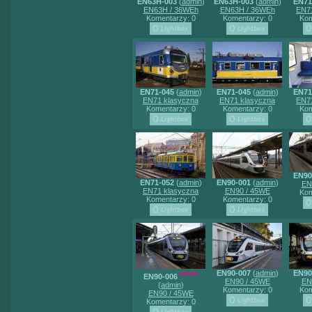
EN63H-003
(
admin
)
EN63H-003
(
admin
)
EN71
EN63H / 36WEh
EN63H / 36WEh
EN71
Komentarzy: 0
Komentarzy: 0
Kom
EN71-045
(
admin
)
EN71-045
(
admin
)
EN71
EN71 klasyczna
EN71 klasyczna
EN71
Komentarzy: 0
Komentarzy: 0
Kom
EN90
EN71-052
(
admin
)
EN90-001
(
admin
)
EN
EN71 klasyczna
EN90 / 45WE
Kom
Komentarzy: 0
Komentarzy: 0
nowe
EN90-007
(
admin
)
EN90
EN90-006
EN90 / 45WE
EN
(
admin
)
Komentarzy: 0
Kom
EN90 / 45WE
Komentarzy: 0