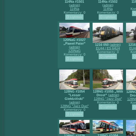
114Na #1501
114Na #1502
11
(
admin
)
(
admin
)
114Na
114Na
Kom
Komentarzy: 0
Komentarzy: 0
120NaG #1027
„Paweł Pater”
1216 050
(
admin
)
1216
(
admin
)
EU44 / ES 64U4
EU4
120NaG
Komentarzy: 0
Kom
Komentarzy: 0
128NG #1054
128NG #1055 „Willi
128NG
"Lesser
Drost”
(
admin
)
Dro
Giełdziński"
128NG "Jazz Duo"
128NG
(
admin
)
Komentarzy: 0
Kom
128NG "Jazz Duo"
Komentarzy: 0
128NG #1084
128NG #1079