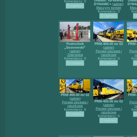
UNIMAT 09-4x4/4S
UNIMA
Komentarzy: 0
DYNAMIC+
(
admin
)
DYNA
Maszyny torowe
Masz
Komentarzy: 0
Kom
Podnośnik
PRM-400.00 mr 02
PRM-4
„Sosnowski”
(
admin
)
(
admin
)
Pociągi sieciowe i
Pocią
Zbieranina
ratunkowe
r
Komentarzy: 0
Komentarzy: 0
Kom
PRM-400.00 mr 02
PRM-4
(
admin
)
PRM-400.00 mr 02
Pociągi sieciowe i
Pocią
(
admin
)
ratunkowe
r
Pociągi sieciowe i
Komentarzy: 0
Kom
ratunkowe
Komentarzy: 0