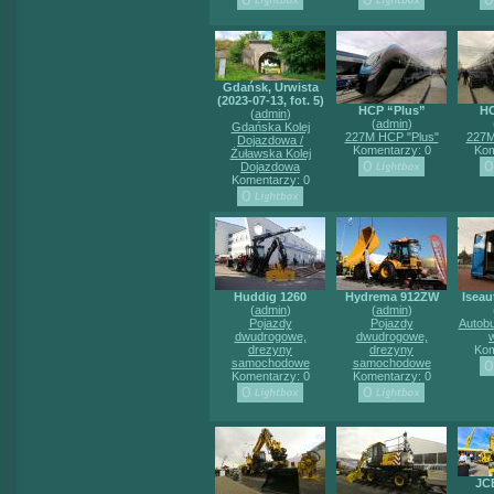
Gdańsk, Urwista
(2023-07-13, fot. 5)
HCP “Plus”
HC
(
admin
)
(
admin
)
Gdańska Kolej
227M HCP "Plus"
227M
Dojazdowa /
Komentarzy: 0
Kom
Żuławska Kolej
Dojazdowa
Komentarzy: 0
Huddig 1260
Hydrema 912ZW
Iseau
(
admin
)
(
admin
)
Pojazdy
Pojazdy
Autob
dwudrogowe,
dwudrogowe,
drezyny
drezyny
Kom
samochodowe
samochodowe
Komentarzy: 0
Komentarzy: 0
JC