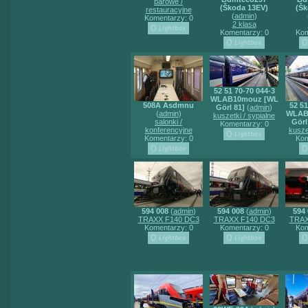
barowe /
(Škoda 13EV)
(Šk
restauracyjne
(
admin
)
Komentarzy: 0
2 klasa
Komentarzy: 0
Kom
52 51 70-70 044-3
WLAB10mouz [WL
508A Asdmnu
52 51
Görl 81]
(
admin
)
(
admin
)
WLAB
kuszetki / sypialne
salonki /
Görl
Komentarzy: 0
konferencyjne
kusze
Komentarzy: 0
Kom
594 008
(
admin
)
594 008
(
admin
)
594 
TRAXX F140 DC3
TRAXX F140 DC3
TRAX
Komentarzy: 0
Komentarzy: 0
Kom