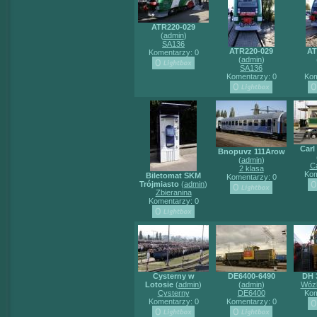
ATR220-029
(
admin
)
SA136
ATR220-029
AT
Komentarzy: 0
(
admin
)
SA136
Komentarzy: 0
Kom
Carl
Bnopuvz 111Arow
(
admin
)
C
2 klasa
Kom
Biletomat SKM
Komentarzy: 0
Trójmiasto
(
admin
)
Zbieranina
Komentarzy: 0
Cysterny w
DE6400-6490
DH 
Lotosie
(
admin
)
(
admin
)
Wózk
Cysterny
DE6400
Kom
Komentarzy: 0
Komentarzy: 0