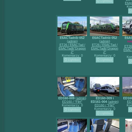
E6AC
Kom
E6ACTadnb-052
E6ACTadnb-052
E6A
(
admin
)
(
admin
)
no
ET26 / E6ACTad /
ET26 / E6ACTad /
ET26
E6ACTadb"Dragon
E6ACTadb"Dragon
E6AC
2"
2"
Komentarzy: 0
Komentarzy: 0
Kom
ED160-009
(
admin
)
ED160-009 i
ED16
ED160 / "Flirt"
ED161-004
(
admin
)
ED1
Komentarzy: 0
ED160 / "Flirt"
Kom
Komentarzy: 0