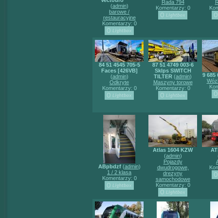
Řada 794
Ř
(
admin
)
Komentarzy: 0
Kom
barowe /
restauracyjne
Komentarzy: 0
84 51 4545 705-5
87 51 4749 003-6
Faces [426VB]
Sklps SWITCH
9 685 
(
admin
)
TILTER
(
admin
)
Wózk
Odkryte
Maszyny torowe
Kom
Komentarzy: 0
Komentarzy: 0
Atlas 1604 KZW
AT
(
admin
)
Pojazdy
ABpbdzf
(
admin
)
dwudrogowe,
Kom
1 / 2 klasa
drezyny
Komentarzy: 0
samochodowe
Komentarzy: 0