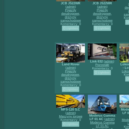
JCB JS22WR
JCB JS22WR
(
admin
)
(
admin
)
dw
Pojazdy
Pojazdy
dwudrogowe,
dwudrogowe,
sa
drezyny
drezyny
Kom
samochodowe
samochodowe
Komentarzy: 0
Komentarzy: 0
Link 632
(
admin
)
Land Rover
Loko
Pozostałe
(
admin
)
- Lo
Komentarzy: 0
Pojazdy
Loko
dwudrogowe,
Kom
drezyny
samochodowe
Komentarzy: 0
MFS-120 S.C
Mode
(
admin
)
LF 0
Moderus Gamma
Maszyny torowe
LF 01 AC
(
admin
)
Komentarzy: 0
Mod
Moderus Gamma
LF 01 AC
Kom