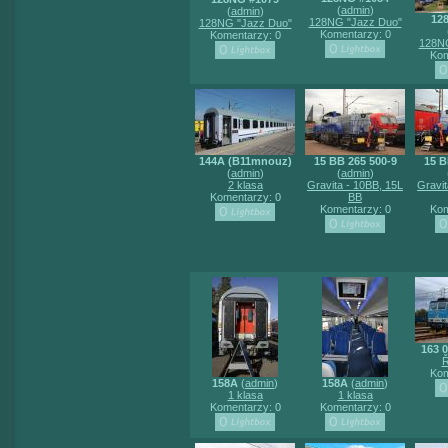
(
admin
)
(
admin
)
12
128NG "Jazz Duo"
128NG "Jazz Duo"
Komentarzy: 0
Komentarzy: 0
128NG
Kom
144A (B11mnouz)
15 BB 265 500-9
15 B
(
admin
)
(
admin
)
2 klasa
Gravita - 10BB, 15L
Gravit
Komentarzy: 0
BB
Komentarzy: 0
Kom
163 0
Ř
Kom
158A
(
admin
)
158A
(
admin
)
1 klasa
1 klasa
Komentarzy: 0
Komentarzy: 0