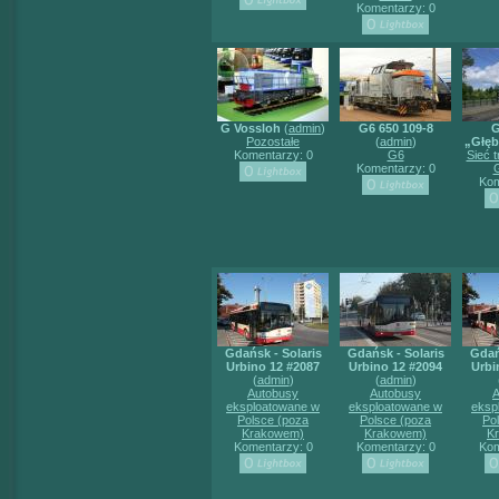
Komentarzy: 0
G Vossloh
(
admin
)
G6 650 109-8
G
Pozostałe
(
admin
)
„Głę
Komentarzy: 0
G6
Sieć 
Komentarzy: 0
Kom
Gdańsk - Solaris
Gdańsk - Solaris
Gdań
Urbino 12 #2087
Urbino 12 #2094
Urbi
(
admin
)
(
admin
)
Autobusy
Autobusy
A
eksploatowane w
eksploatowane w
eksp
Polsce (poza
Polsce (poza
Po
Krakowem)
Krakowem)
K
Komentarzy: 0
Komentarzy: 0
Kom