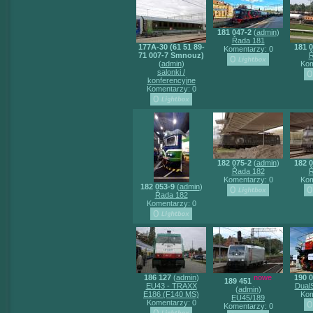
181 047-2
(
admin
)
Řada 181
177A-30 (61 51 89-
181 0
Komentarzy: 0
71 007-7 Smnouz)
Ř
(
admin
)
Kom
salonki /
konferencyjne
Komentarzy: 0
182 075-2
(
admin
)
182 0
Řada 182
Ř
Komentarzy: 0
Kom
182 053-9
(
admin
)
Řada 182
Komentarzy: 0
186 127
(
admin
)
nowe
190 0
189 451
EU43 - TRAXX
Dual
(
admin
)
E186 (F140 MS)
Kom
EU45/189
Komentarzy: 0
Komentarzy: 0