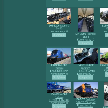
DH-3206
(
admin
)
E189
SN83
E
Komentarzy: 0
Kom
DH-3206
(
admin
)
SN83
Komentarzy: 0
E4DCUd-002
E4DCUd-002
E4MS
(
admin
)
(
admin
)
E4M
E4DCUd Griffin
E4DCUd Griffin
Kom
Komentarzy: 0
Komentarzy: 0
E4MSUa-002
(
admin
)
E6ACT
(
admin
)
EU200 / E4MSUa
E6ACT "Dragon"
Komentarzy: 0
Komentarzy: 0
E6