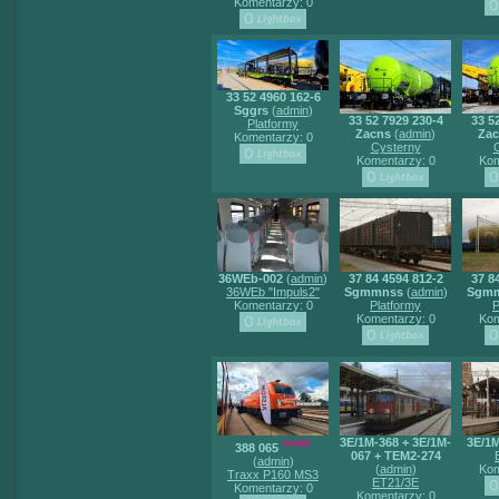
Komentarzy: 0
33 52 4960 162-6
Sggrs
(
admin
)
33 52 7929 230-4
33 5
Platformy
Zacns
(
admin
)
Za
Komentarzy: 0
Cysterny
Komentarzy: 0
Kom
36WEb-002
(
admin
)
37 84 4594 812-2
37 8
36WEb "Impuls2"
Sgmmnss
(
admin
)
Sgm
Komentarzy: 0
Platformy
P
Komentarzy: 0
Kom
nowe
3E/1M-368 + 3E/1M-
3E/1M
388 065
067 + TEM2-274
(
admin
)
(
admin
)
Kom
Traxx P160 MS3
ET21/3E
Komentarzy: 0
Komentarzy: 0